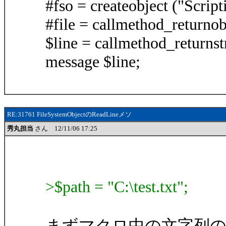
#fso = createobject ("Scrip
#file = callmethod_returnob
$line = callmethod_returnst
message $line;
RE:31761 FileSystemObjectのReadLineメソ
秀丸担当
さん 12/11/06 17:25
>$path = "C:\test.txt";
まずマクロ中の文字列の