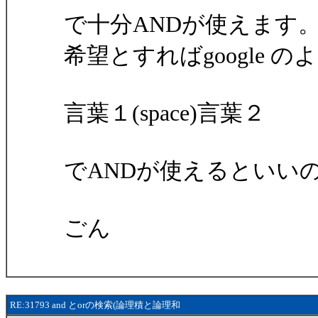
で十分ANDが使えます。
希望とすればgoogle の
言葉１(space)言葉２
でANDが使えるといい
ごん
RE:31793 and とorの検索(論理積と論理和