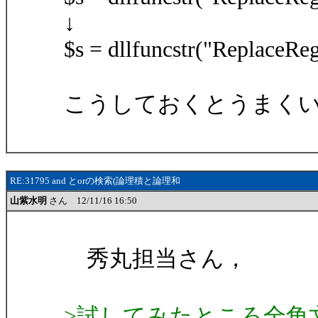
↓
$s = dllfuncstr("ReplaceRegu
こうしておくとうまく
RE:31795 and とorの検索(論理積と論理和
山紫水明
さん 12/11/16 16:50
秀丸担当さん，
>試してみたところ全角