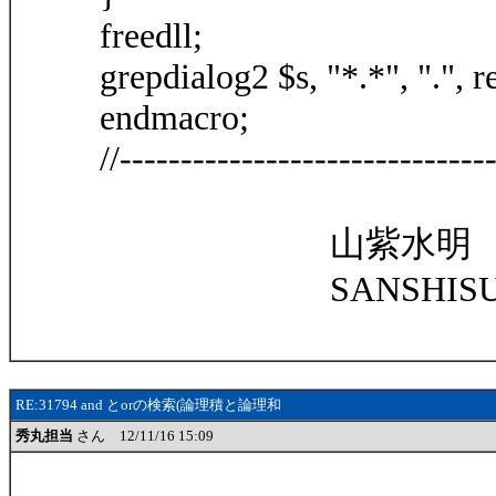
freedll;
grepdialog2 $s, "*.*", ".", r
endmacro;
//------------------------------
山紫水明
SANSHISUI
RE:31794 and とorの検索(論理積と論理和
秀丸担当
さん 12/11/16 15:09