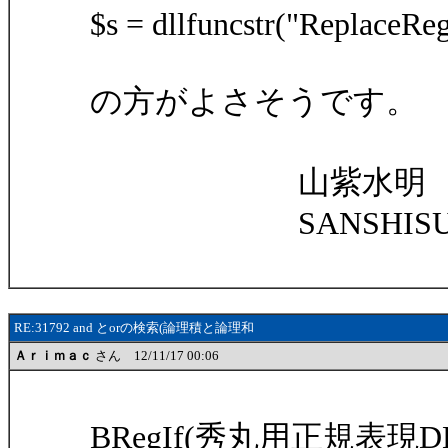
$s = dllfuncstr("ReplaceReg
の方がよさそうです。
山紫水明
SANSHISUI
RE:31792 and とorの検索(論理積と論理和
Ａｒｉｍａｃ
さん 12/11/17 00:06
BRegIf(秀丸用正規表現