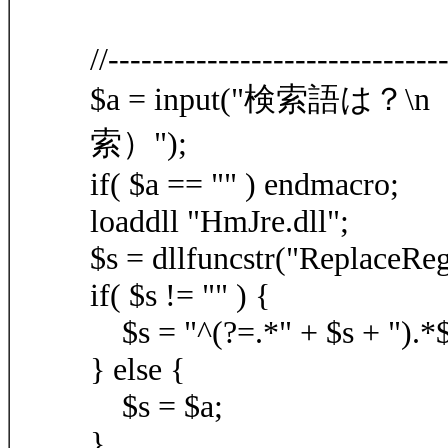
//------------------------------
$a = input("検索
索）");
if( $a == "" ) endmacro;
loaddll "HmJre.dll";
$s = dllfuncstr("ReplaceRegu
if( $s != "" ) {
$s = "^(?=.*" + $s + ").*$
} else {
$s = $a;
}