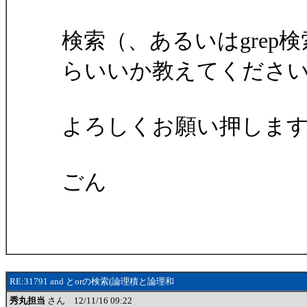
検索（、あるいはgrep検
らいいか教えてくださ
よろしくお願い押しま
ごん
RE:31791 and とorの検索(論理積と論理和
秀丸担当
さん 12/11/16 09:22