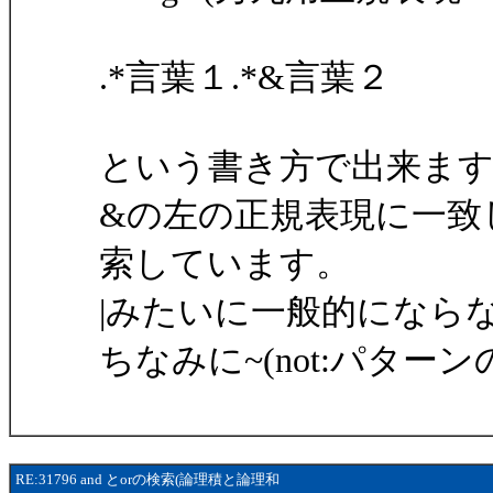
.*言葉１.*&言葉２
という書き方で出来ま
&の左の正規表現に一致
索しています。
|みたいに一般的にならな
ちなみに~(not:パターン
RE:31796 and とorの検索(論理積と論理和