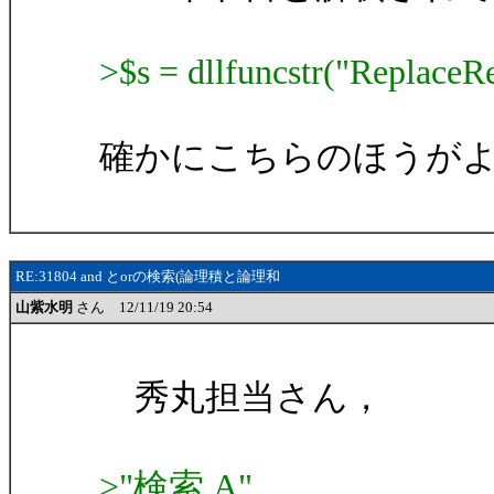
>$s = dllfuncstr("ReplaceRe
確かにこちらのほうが
RE:31804 and とorの検索(論理積と論理和
山紫水明
さん 12/11/19 20:54
秀丸担当さん，
>"検索 A"