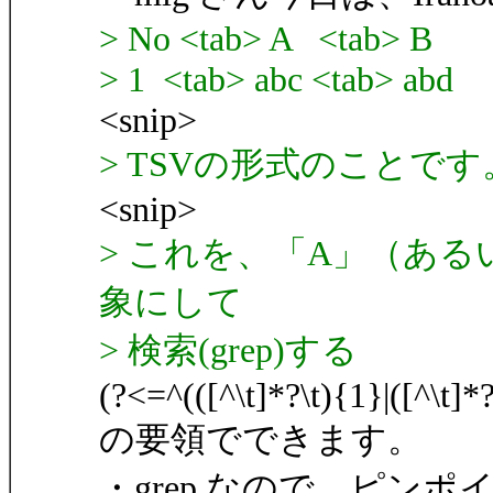
> No <tab> A <tab> B
> 1 <tab> abc <tab> abd
<snip>
> TSVの形式のことです
<snip>
> これを、「A」（あ
象にして
> 検索(grep)する
(?<=^(([^\t]*?\t){1}|([^\t]*
の要領でできます。
・grep なので、ピン