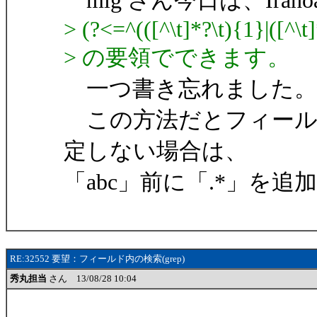
mig さん今日は、Irano
> (?<=^(([^\t]*?\t){1}|([^\t
> の要領でできます。
一つ書き忘れました。
この方法だとフィール
定しない場合は、
「abc」前に「.*」を
RE:32552 要望：フィールド内の検索(grep)
秀丸担当
さん 13/08/28 10:04