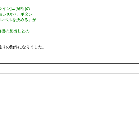
イン]→[解析]の
ン(O)>>」ボタン
でレベルを決める」が
前後の見出しとの
通りの動作になりました。