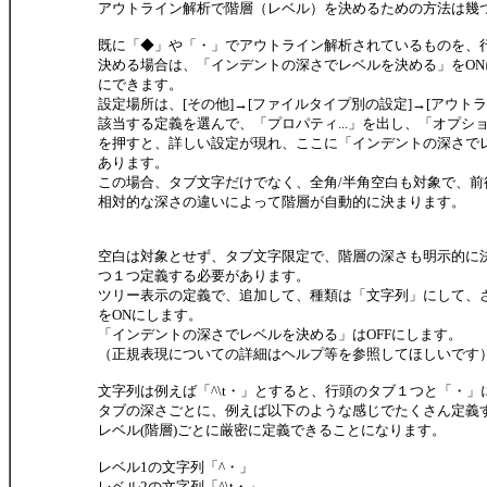
アウトライン解析で階層（レベル）を決めるための方法は幾
既に「◆」や「・」でアウトライン解析されているものを、
決める場合は、「インデントの深さでレベルを決める」をON
にできます。
設定場所は、[その他]→[ファイルタイプ別の設定]→[アウトラ
該当する定義を選んで、「プロパティ...」を出し、「オプション
を押すと、詳しい設定が現れ、ここに「インデントの深さで
あります。
この場合、タブ文字だけでなく、全角/半角空白も対象で、前
相対的な深さの違いによって階層が自動的に決まります。
空白は対象とせず、タブ文字限定で、階層の深さも明示的に
つ１つ定義する必要があります。
ツリー表示の定義で、追加して、種類は「文字列」にして、
をONにします。
「インデントの深さでレベルを決める」はOFFにします。
（正規表現についての詳細はヘルプ等を参照してほしいです
文字列は例えば「^\t・」とすると、行頭のタブ１つと「・」
タブの深さごとに、例えば以下のような感じでたくさん定義
レベル(階層)ごとに厳密に定義できることになります。
レベル1の文字列「^・」
レベル2の文字列「^\t・」