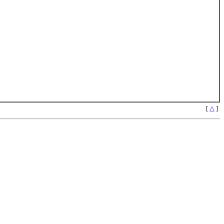
[
△
]