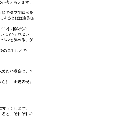
つか考えらえます。
行頭のタブで階層を
にするとほぼ自動的
イン]→[解析]の
(O)>>」ボタン
レベルを決める」が
後の見出しとの
決めたい場合は、１
さらに「正規表現」
）
にマッチします。
すると、それぞれの