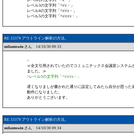
レベル3の文字列「^\t\t・」
レベル4の文字列「^\t\t\t・」
レベル5の文字列「^\t\t\t\t・」
RE:33379 アウトライン解析の方法。
milantowin
さん 14/10/30 09:33
>
≪全文引用されていたのでコミュニテックス会議室システム
ました。≫
>レベル5の文字列「^\t\t\t\t・」
遅くなりましが書かれた通りに設定してみたら自分が思った
動作になりました。
ありがとうございます。
RE:33379 アウトライン解析の方法。
milantowin
さん 14/10/30 09:34