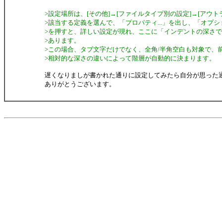
>設定場所は、[その他]→[ファイルタイプ別の設定]→[アウトラ
>該当する定義を選んで、「プロパティ...」を出し、「オプショ
>を押すと、詳しい設定が現れ、ここに「インデントの深さ
>あります。
>この場合、タブ文字だけでなく、全角/半角空白も対象で、
>相対的な深さの違いによって階層が自動的に決まります。
遅くなりましが書かれた通りに設定してみたら自分が思った
ありがとうございます。