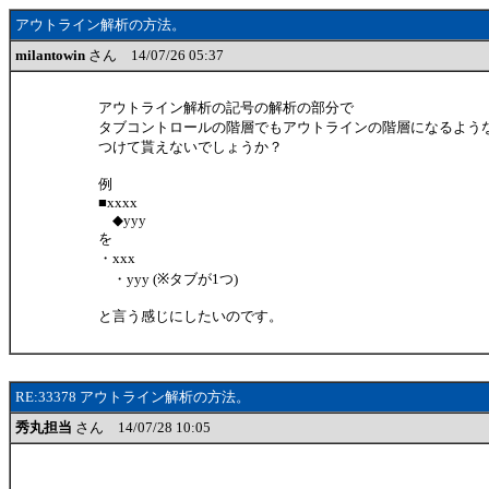
アウトライン解析の方法。
milantowin
さん 14/07/26 05:37
アウトライン解析の記号の解析の部分で
タブコントロールの階層でもアウトラインの階層になるよう
つけて貰えないでしょうか？
例
■xxxx
◆yyy
を
・xxx
・yyy (※タブが1つ)
と言う感じにしたいのです。
RE:33378 アウトライン解析の方法。
秀丸担当
さん 14/07/28 10:05