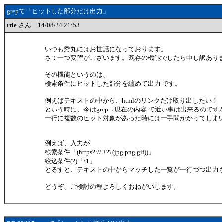
grepで「ヒットした部分だけ出力」
rtle
さん 14/08/24 21:53
いつも秀丸にはお世話になっております。
さて一つ要望がございます。既存の機能でしたら申し訳あり
その機能というのは、
検索条件にヒットした部分を纏めて出力 です。
例えばテキストの中から、htmlのリンクだけ取り出したい！
という時に、今はgrep→現在の内容 で近い事は出来るのです
一行に複数のヒット対象があった時には一手間かかってしま
例えば、入力が
検索条件「(https?://.+?\.(jpg|png|gif))」
絞込条件(?)「\1」
とるすと、テキストの中からマッチした一覧が一行づつ出力さ
どうぞ、ご検討の程よろしくおねがいします。