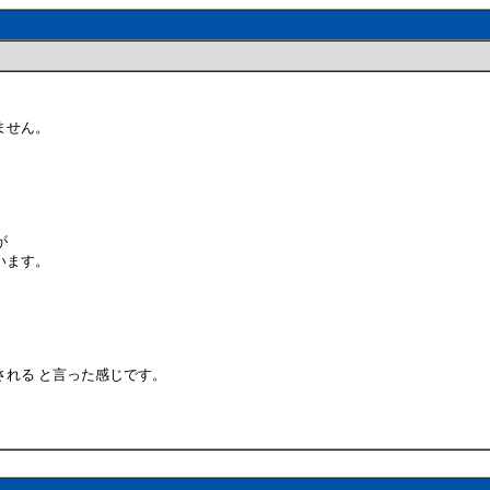
ません。
が
います。
れる と言った感じです。