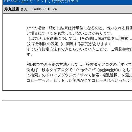
RE:33407 grepで「ヒットした部分だけ出力
秀丸担当
さん 14/08/25 10:24
grepの場合、確かに結果は行単位になるのと、出力される範
い場合にすべてを表示していないことがあります。
（出力される範囲については、[その他]→[動作環境]→[検索]→[
[文字数制限の設定...]に関連する設定があります）
そういう指定方法もできたらいいということで、ご意見参考
す。
V8.40でできる別の方法としては、検索ダイアログの「すべ
例えば、検索ダイアログで「(https?://.+?\.(jpg|png|gif))
て検索」のドロップダウンの「すべて検索 - 複数選択」を選
コピーすると、ヒットした箇所が全てコピーされるいったよ