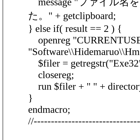
message "ファイ
た。" + getclipboard;
} else if( result == 2 ) {
openreg "CURRENTUSE
"Software\\Hidemaruo\\HmF
$filer = getregstr("Exe32
closereg;
run $filer + " " + director
}
endmacro;
//------------------------------