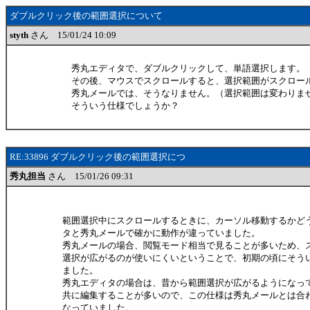
ダブルクリック後の範囲選択について
styth
さん 15/01/24 10:09
秀丸エディタで、ダブルクリックして、単語選択します。
その後、マウスでスクロールすると、選択範囲がスクロー
秀丸メールでは、そうなりません。（選択範囲は変わりま
そういう仕様でしょうか？
RE:33896 ダブルクリック後の範囲選択につ
秀丸担当
さん 15/01/26 09:31
範囲選択中にスクロールするときに、カーソル移動するかど
タと秀丸メールで確かに動作が違っていました。
秀丸メールの場合、閲覧モード相当で見ることが多いため、
選択が広がるのが使いにくいということで、初期の頃にそう
ました。
秀丸エディタの場合は、昔から範囲選択が広がるようになっ
共に編集することが多いので、この仕様は秀丸メールとは合
なっていました。