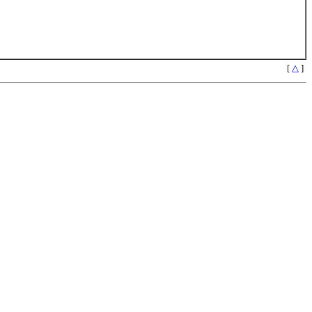
[
△
]