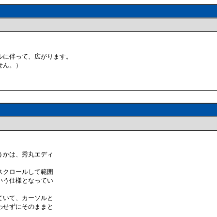
ルに伴って、広がります。
せん。）
うかは、秀丸エディ
スクロールして範囲
いう仕様となってい
ていて、カーソルと
わせずにそのままと