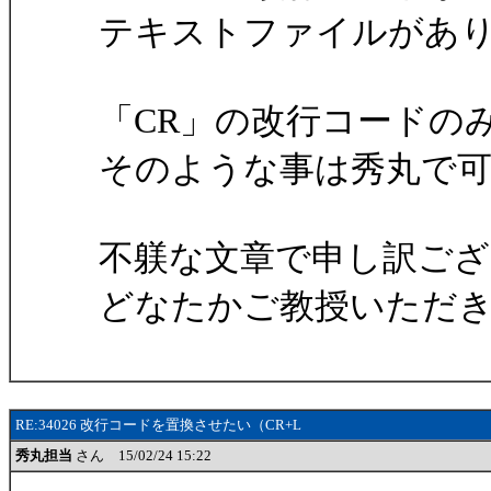
テキストファイルがあ
「CR」の改行コードの
そのような事は秀丸で
不躾な文章で申し訳ご
どなたかご教授いただきま
RE:34026 改行コードを置換させたい（CR+L
秀丸担当
さん 15/02/24 15:22