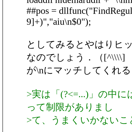
##pos = dllfunc("FindRegular
9]+)","aiu\n$0");
としてみるとやはりヒ
なのでしょう．（[^\\\\]
が\nにマッチしてくれ
>実は「(?<=...)」
って制限がありまし
>て、うまくいかないこ