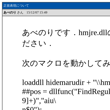
正規表現について
あべのり
さん 15/12/07 15:49
あべのりです．hmjre.
ださい．
次のマクロを動かして
loaddll hidemarudir + "\\hmj
##pos = dllfunc("FindRegular"
9]+)","aiu\
n$0");