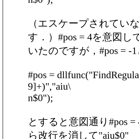
（エスケープされていない
す．）#pos = 4を意図し
いたのですが，#pos =
#pos = dllfunc("FindRegular",
9]+)","aiu\
n$0");
とすると意図通り#pos
ら改行を消して"aiu$0"