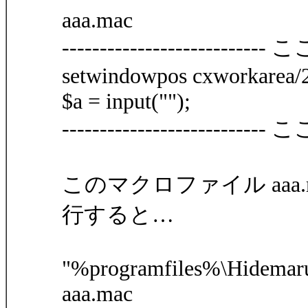
aaa.mac
--------------------------
setwindowpos cxworkarea/2
$a = input("");
--------------------------
このマクロファイル aaa
行すると…
"%programfiles%\Hidemaru\
aaa.mac