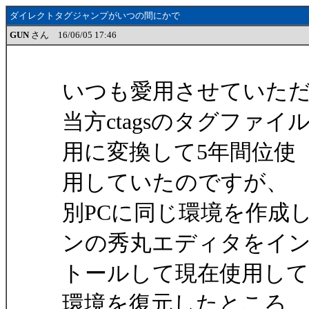
ダイレクトタグジャンプがいつの間にかで
GUN
さん 16/06/05 17:46
いつも愛用させていた
当方ctagsのタグファイ
用に変換して5年間位使
用していたのですが、
別PCに同じ環境を作成
ンの秀丸エディタをイ
トールして現在使用し
環境を復元したところ