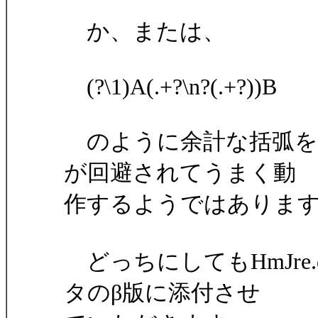
か、または、
(?\1)A(.+?\n?(.+?))B
のように余計な括弧を
が回避されてうまく動
作するようではありま
どっちにしてもHmJre
タのβ版に添付させ