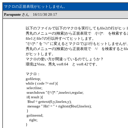
マクロの正規表現がヒットしません。
Parupunte
さん 16/11/30 20:17
以下のファイルで以下のマクロを実行してもfile2の行がヒッ
秀丸のメニューの[検索]から正規表現で /[^/]*: を検索する
file1とfile7の行以外すべてヒットします。
"/[^/]*:" を "^/" に変えるとマクロでは1行もヒットしませんが
秀丸のメニューの[検索]から正規表現で ^/ を検索するとfil
がヒットします。
マクロの使い方が間違っているのでしょうか？
環境はVista、秀丸 ver8.64 と ver8.42です。
マクロ：
gofiletop;
while ( code != eof ){
selectline;
searchdown "/[^/]*:",inselect,regular;
if( result ){
$buf = gettext(0,y,linelen,y);
message " Hit! = " + rightstr($buf,linelen);
}
golineend;
right;
}