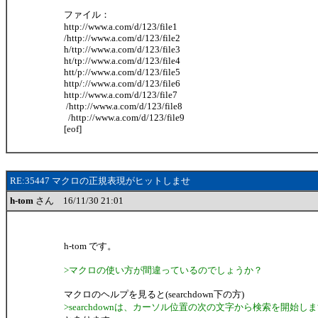
ファイル：
http://www.a.com/d/123/file1
/http://www.a.com/d/123/file2
h/ttp://www.a.com/d/123/file3
ht/tp://www.a.com/d/123/file4
htt/p://www.a.com/d/123/file5
http/://www.a.com/d/123/file6
http://www.a.com/d/123/file7
/http://www.a.com/d/123/file8
/http://www.a.com/d/123/file9
[eof]
RE:35447 マクロの正規表現がヒットしませ
h-tom
さん 16/11/30 21:01
h-tom です。
>マクロの使い方が間違っているのでしょうか？
マクロのヘルプを見ると(searchdown下の方)
>searchdownは、カーソル位置の次の文字から検索を開始し