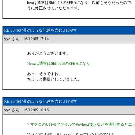
hexは通常はShift-JISの8FBAになり、以前もそうだったの
うに修正させていただきます。
RE:35463 '漢'のような記述を含むUTF-8マ
yya
さん 16/12/05 17:14
ありがとうございます。
>hexは通常はShift-JISの8FBAになり、
あっ，そうですね。
ちょっと勘違いしていました。
RE:35464 '漢'のような記述を含むUTF-8マ
yya
さん 16/12/09 10:16
> マクロのUTF-8ファイルで#a=hex('あ');などを実行する
Ver8.69β1を試しましたが，直っていないのでは？