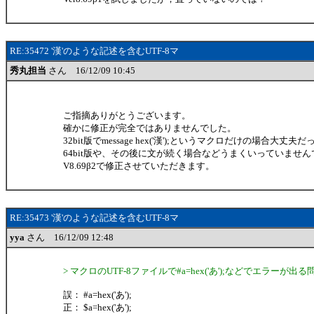
RE:35472 '漢'のような記述を含むUTF-8マ
秀丸担当
さん 16/12/09 10:45
ご指摘ありがとうございます。
確かに修正が完全ではありませんでした。
32bit版でmessage hex('漢');というマクロだけの場合大丈
64bit版や、その後に文が続く場合などうまくいっていませ
V8.69β2で修正させていただきます。
RE:35473 '漢'のような記述を含むUTF-8マ
yya
さん 16/12/09 12:48
> マクロのUTF-8ファイルで#a=hex('あ');などでエラーが
誤： #a=hex('あ');
正： $a=hex('あ');