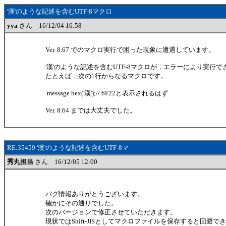
'漢'のような記述を含むUTF-8マクロ
yya
さん 16/12/04 16:58
Ver. 8.67 でのマクロ実行で困った現象に遭遇しています。
'漢'のような記述を含むUTF-8マクロが，エラーにより実行
たとえば，次の1行からなるマクロです。
message hex('漢');// 6F22と表示されるはず
Ver. 8.64 までは大丈夫でした。
RE:35459 '漢'のような記述を含むUTF-8マ
秀丸担当
さん 16/12/05 12:00
バグ情報ありがとうございます。
確かにその通りでした。
次のバージョンで修正させていただきます。
現状ではShift-JISとしてマクロファイルを保存すると回避で