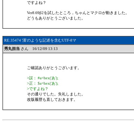
ですよね？
Ver8.69β2を試したところ，ちゃんとマクロが動きました。
どうもありがとうございました。
RE:35474 '漢'のような記述を含むUTF-8マ
秀丸担当
さん 16/12/09 13:13
ご確認ありがとうございます。
>誤： #a=hex('あ');
>正： $a=hex('あ');
>ですよね？
その通りでした。失礼しました。
改版履歴も直しておきます。