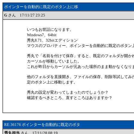
ポインターを自動的に既定のボタン上に移
G
さん 17/11/27 23:25
いつもお世話になります。
Windows7、64bit
秀丸8.71、32bitエディション
マウスのプロパティー、ポインターを自動的に既定のボタン
秀丸で「名前を付けて保存」すると、既定のフォルダが開か
カーソルが移動していました。
これが昨日からカーソルが元あった場所のまま動かなくなり
他のフォルダを直接開き、ファイルの保存、削除等試してみ
定のボタン上に移動します。
秀丸の設定が変わってしまったのでしょうか？
確認するべきところ、直すところはありますか？
RE:36176 ポインターを自動的に既定のボタ
秀丸担当
さん 17/11/28 08:19