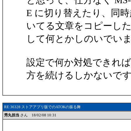
と思って、仕方なく MS-
E に切り替えたり、同
いてる文章をコピーし
して何とかしのいでい
設定で何か対処できれ
方を続けるしかないで
RE:36328 ストアアプリ版でのATOKの振る舞
秀丸担当
さん 18/02/08 10:31