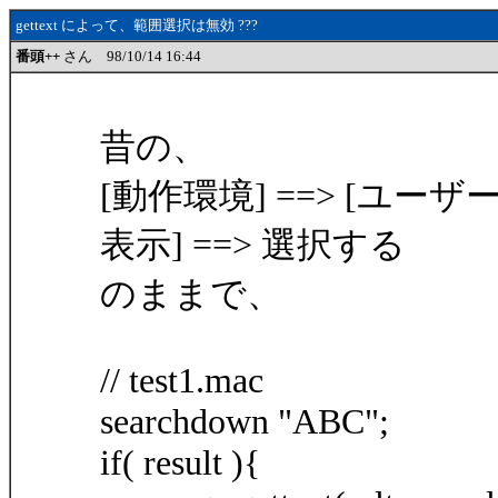
gettext によって、範囲選択は無効 ???
番頭++
さん 98/10/14 16:44
昔の、
[動作環境] ==> [ユー
表示] ==> 選択する
のままで、
// test1.mac
searchdown "ABC";
if( result ){