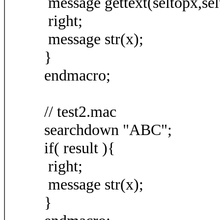
message gettext(seltopx,sel
right;
message str(x);
}
endmacro;
// test2.mac
searchdown "ABC";
if( result ){
right;
message str(x);
}