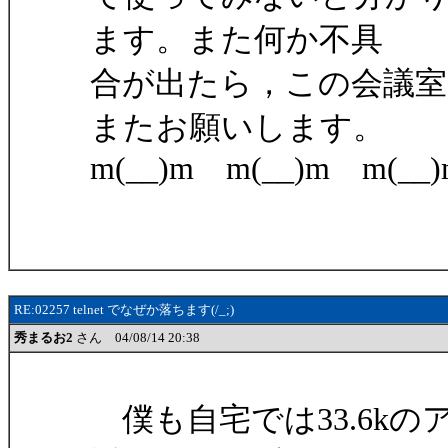
ます。また何か不具
合が出たら，この会議
またお願いします。
m(__)m m(__)m m(__)
RE:02257 telnet でなぜか落ちます(/_;)
秀まるお2
さん 04/08/14 20:38
僕も自宅では33.6k