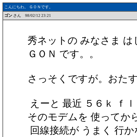
こんにちわ。 ＧＯＮです。
ゴン
さん 98/02/12 23:21
秀ネットの みなさま はじ
ＧＯＮ です。。
さっそくですが。おた
えーと 最近 ５６ｋ ｆ
そのモデムを 使ってか
回線接続が うまく 行