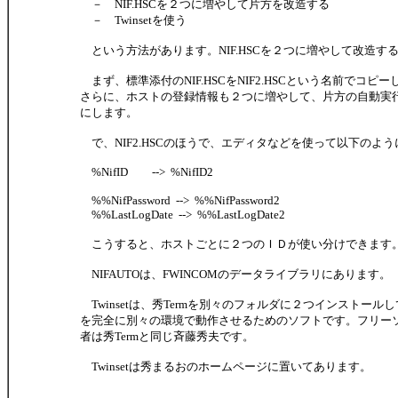
－ NIF.HSCを２つに増やして片方を改造する
－ Twinsetを使う
という方法があります。NIF.HSCを２つに増やして改造す
まず、標準添付のNIF.HSCをNIF2.HSCという名前でコピ
さらに、ホストの登録情報も２つに増やして、片方の自動実行スク
にします。
で、NIF2.HSCのほうで、エディタなどを使って以下のよ
%NifID --> %NifID2
%%NifPassword --> %%NifPassword2
%%LastLogDate --> %%LastLogDate2
こうすると、ホストごとに２つのＩＤが使い分けできます
NIFAUTOは、FWINCOMのデータライブラリにあります。
Twinsetは、秀Termを別々のフォルダに２つインストールし
を完全に別々の環境で動作させるためのソフトです。フリー
者は秀Termと同じ斉藤秀夫です。
Twinsetは秀まるおのホームページに置いてあります。