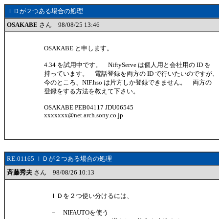
ＩＤが２つある場合の処理
OSAKABE
さん 98/08/25 13:46
OSAKABE と申します。
4.34 を試用中です。 NiftyServe は個人用と会社用の ID を
持っています。 電話登録を両方の ID で行いたいのですが、
今のところ、NIF.hso は片方しか登録できません。 両方の
登録をする方法を教えて下さい。
OSAKABE PEB04117 JDU06545
xxxxxxx@net.arch.sony.co.jp
RE:01165 ＩＤが２つある場合の処理
斉藤秀夫
さん 98/08/26 10:13
ＩＤを２つ使い分けるには、
－ NIFAUTOを使う