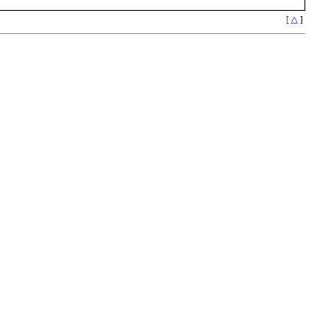
[
△
]