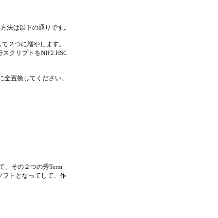
る方法は以下の通りです。
ーして２つに増やします。
リプトをNIF2.HSC
うに全置換してください。
。
て、その２つの秀Term
ソフトとなってして、作