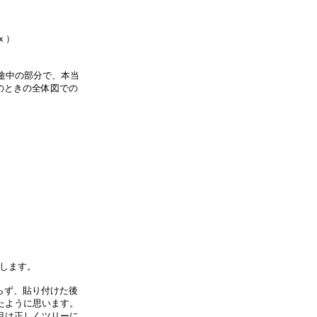
ｘ）
る途中の部分で、本当
のときの全体図での
当します。
らず、貼り付けた後
きたように思います。
目は正しくツリーに