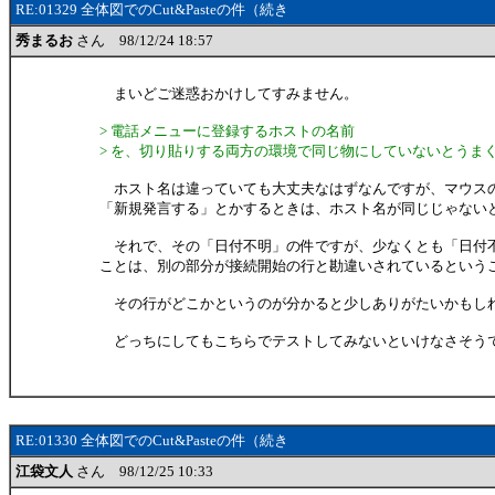
RE:01329 全体図でのCut&Pasteの件（続き
秀まるお
さん 98/12/24 18:57
まいどご迷惑おかけしてすみません。
> 電話メニューに登録するホストの名前
> を、切り貼りする両方の環境で同じ物にしていないとうま
ホスト名は違っていても大丈夫なはずなんですが、マウス
「新規発言する」とかするときは、ホスト名が同じじゃない
それで、その「日付不明」の件ですが、少なくとも「日付
ことは、別の部分が接続開始の行と勘違いされているという
その行がどこかというのが分かると少しありがたいかもし
どっちにしてもこちらでテストしてみないといけなさそう
RE:01330 全体図でのCut&Pasteの件（続き
江袋文人
さん 98/12/25 10:33