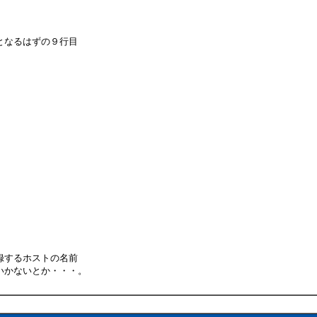
となるはずの９行目
録するホストの名前
いかないとか・・・。