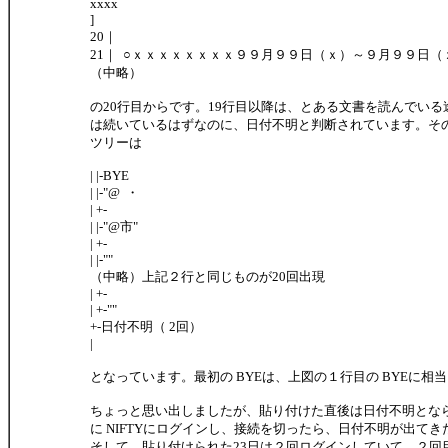
xxxx
]
20｜
21｜ ○ｘｘｘｘｘｘｘｘ９９月９９日（ｘ）～９月９９日（
（中略）
の20行目からです。19行目以降は、とある文書を読んでい
は続いているはずなのに、日付不明と判断されています。そ
ツリーは
| |-BYE
| |-"@ ・
| +-
| |-"@市"
| +-
| |-""
（中略）上記２行と同じものが20回出現
| +-
| +-""
+-日付不明（ 2回）
|
となっています。最初の BYEは、上図の１行目の BYEに相
ちょっと思い出しましたが、貼り付けた直後は日付不明とな
に NIFTYにログインし、接続を切ったら、日付不明が出て
そして、貼り付けられた23日は２回ログインしていて、２回