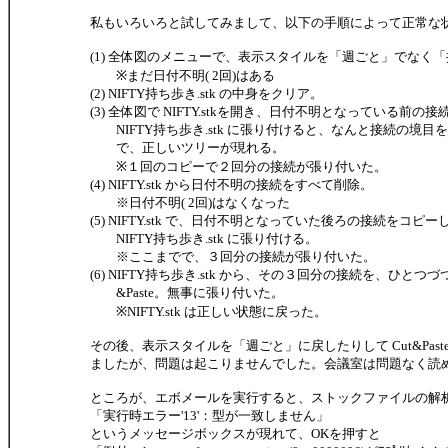
私もいろいろと試してみまして、以下の手順によって正常な
(1) 全体図のメニューで、表示スタイルを「週ごと」でなく
※まだ日付不明( 2回)はある
(2) NIFTY持ち歩き.stk の中身をクリア。
(3) 全体図で NIFTY.stkを開き、日付不明となっている前の
NIFTY持ち歩き.stk に張り付けると、なんと接続の境目
で、正しいツリーが現れる。
※１回のコピーで２回分の接続が張り付いた。
(4) NIFTY.stk から日付不明の接続をすべて削除。
※日付不明( 2回)はなくなった
(5) NIFTY.stk で、日付不明となっていた後ろの接続をコピー
NIFTY持ち歩き.stk に張り付ける。
※ここまでで、３回分の接続が張り付いた。
(6) NIFTY持ち歩き.stk から、その３回分の接続を、ひとつづつNIF
&Paste。無事に張り付いた。
※NIFTY.stk は正しい状態に戻った。
その後、表示スタイルを「週ごと」に戻したりして Cut&PasteやC
ましたが、問題は起こりませんでした。会議室は問題なく読
ところが、エボメールを実行すると、ストックファイルの解
「実行時エラー'13'：型が一致しません」
というメッセージボックスが現れて、OKを押すと