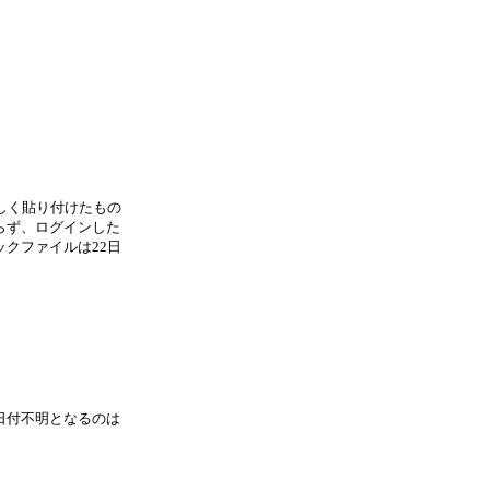
しく貼り付けたもの
らず、ログインした
クファイルは22日
、日付不明となるのは