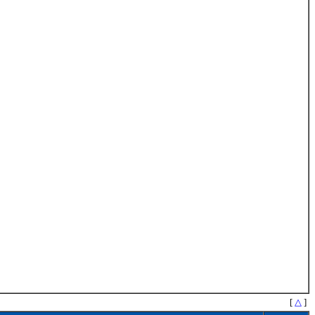
[
△
]