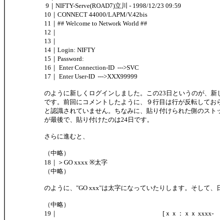
9｜NIFTY-Serve(ROAD7)立川 - 1998/12/23 09:59
10｜CONNECT 44000/LAPM/V.42bis
11｜## Welcome to Network World ##
12｜
13｜
14｜Login: NIFTY
15｜Password:
16｜ Enter Connection-ID --->SVC
17｜ Enter User-ID --->XXX99999
のように新しくログインしました。この23日というのが、新
です。前回にコメントしたように、９行目は行が反転してお
と認識されていません。ちなみに、貼り付けられた側のストッ
が最後で、貼り付けたのは24日です。
さらに進むと、
（中略）
18｜＞GO xxxx ※太字
（中略）
のように、"GO xxx"は太字になっていたりします。そして
（中略）
19｜ [ｘｘ：ｘｘ xxxx-