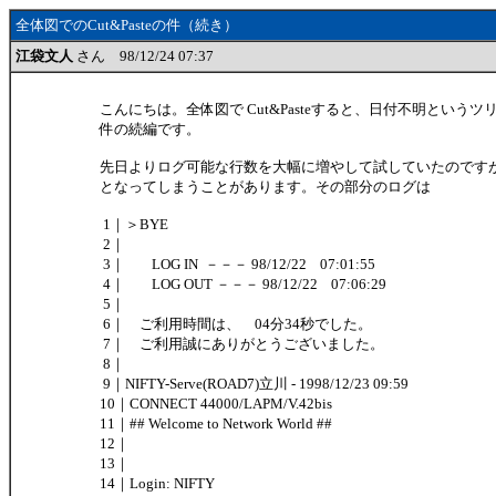
全体図でのCut&Pasteの件（続き）
江袋文人
さん 98/12/24 07:37
こんにちは。全体図で Cut&Pasteすると、日付不明という
件の続編です。
先日よりログ可能な行数を大幅に増やして試していたのです
となってしまうことがあります。その部分のログは
1｜＞BYE
2｜
3｜ LOG IN －－－ 98/12/22 07:01:55
4｜ LOG OUT －－－ 98/12/22 07:06:29
5｜
6｜ ご利用時間は、 04分34秒でした。
7｜ ご利用誠にありがとうございました。
8｜
9｜NIFTY-Serve(ROAD7)立川 - 1998/12/23 09:59
10｜CONNECT 44000/LAPM/V.42bis
11｜## Welcome to Network World ##
12｜
13｜
14｜Login: NIFTY