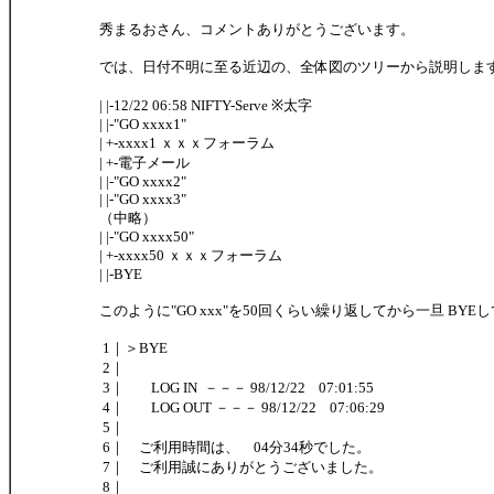
秀まるおさん、コメントありがとうございます。
では、日付不明に至る近辺の、全体図のツリーから説明しま
| |-12/22 06:58 NIFTY-Serve ※太字
| |-"GO xxxx1"
| +-xxxx1 ｘｘｘフォーラム
| +-電子メール
| |-"GO xxxx2"
| |-"GO xxxx3"
（中略）
| |-"GO xxxx50"
| +-xxxx50 ｘｘｘフォーラム
| |-BYE
このように"GO xxx"を50回くらい繰り返してから一旦 BY
1｜＞BYE
2｜
3｜ LOG IN －－－ 98/12/22 07:01:55
4｜ LOG OUT －－－ 98/12/22 07:06:29
5｜
6｜ ご利用時間は、 04分34秒でした。
7｜ ご利用誠にありがとうございました。
8｜