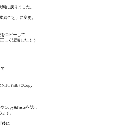
状態に戻りました。
「接続ごと」に変更。
接続をコピーして
を正しく認識したよう
して
TY.stk にCopy
opy&Pasteを試し
めます。
析後に