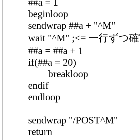
##a = 1
beginloop
sendwrap ##a + "^M"
wait "^M" ;<= 一行
##a = ##a + 1
if(##a = 20)
breakloop
endif
endloop
sendwrap "/POST^M"
return