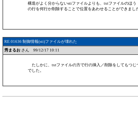
構造がよく分からないstiファイルよりも、txtファイルのほう
の行を何行か削除することで位置をあわせることができまし
RE:01636 制御情報(sti)ファイルが壊れた
秀まるお
さん 99/12/17 10:11
たしかに、txtファイルの方で行の挿入／削除をしてもつじ
でした。