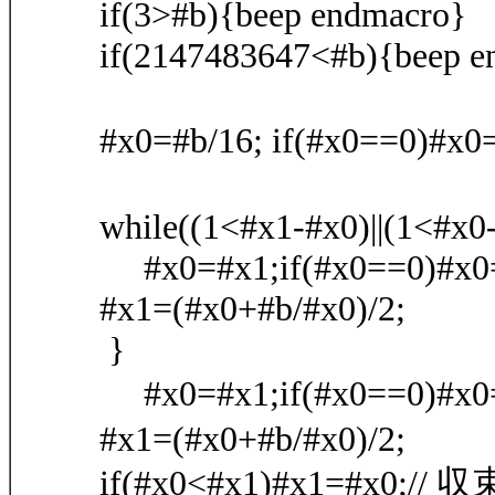
if(3>#b){beep endmacro}
if(2147483647<#b){beep e
#x0=#b/16; if(#x0==0)#x
while((1<#x1-#x0)||(1<#x0
#x0=#x1;if(#x0==0)#x0
#x1=(#x0+#b/#x0)/2;
}
#x0=#x1;if(#x0==0)#
#x1=(#x0+#b/#x0)/2;
if(#x0<#x1)#x1=#x