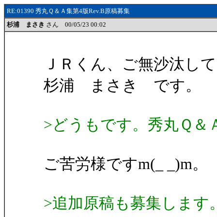
RE:01390 秀丸Ｑ＆Ａ集第4版Rev.B原稿募集
杉浦 まさき
さん 00/05/23 00:02
ＪＲくん、ご無沙汰して
杉浦 まさき です。
>どうもです。秀丸Ｑ＆
ご苦労様ですm(_ _)m。
>追加原稿も募集します