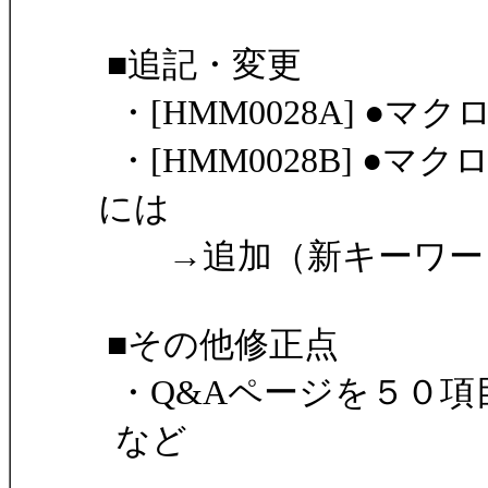
■追記・変更
・[HMM0028A] ●
・[HMM0028B] ●
には
→追加（新キーワード m
■その他修正点
・Q&Aページを５０項
など