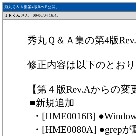
秀丸Ｑ＆Ａ集第4版Rev.B公開。
ＪＲくん
さん 00/06/04 16:45
秀丸Ｑ＆Ａ集の第4版Re
修正内容は以下のとおり
【第４版Rev.Aからの変
■新規追加
・[HME0016B] ●Wi
・[HME0080A] ●gr