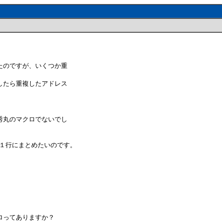
たのですが、いくつか重
したら重複したアドレス
秀丸のマクロでないでし
 を１行にまとめたいのです。
ロってありますか？