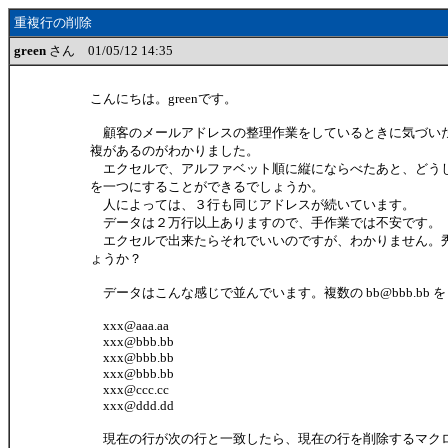
重複行の削除
green
さん 01/05/12 14:35
こんにちは。greenです。
顧客のメールアドレスの整理作業をしているときに気づい
複があるのがわかりました。
エクセルで、アルファベット順に縦にならべたあと、どう
を一つにすることができるでしょうか。
人によっては、３行も同じアドレスが続いています。
データは２万行以上ありますので、手作業では不安です。
エクセルで出来たらそれでいいのですが、わかりません。
ょうか？
データはこんな感じで並んでいます。複数の bb@bbb.bb
xxx@aaa.aa
xxx@bbb.bb
xxx@bbb.bb
xxx@bbb.bb
xxx@ccc.cc
xxx@ddd.dd
現在の行が次の行と一致したら、現在の行を削除するマク