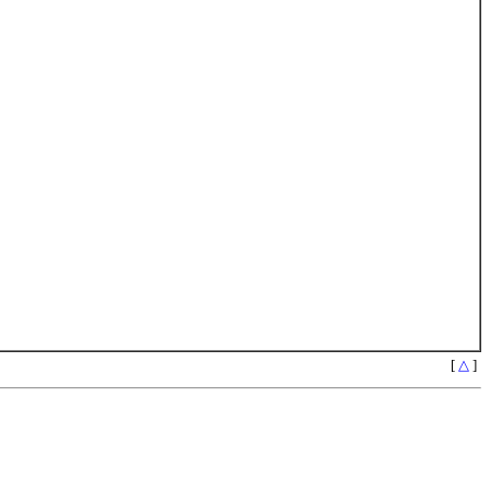
[
△
]