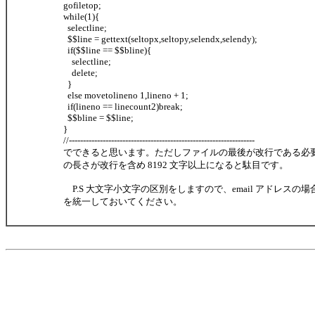
gofiletop;
while(1){
selectline;
$$line = gettext(seltopx,seltopy,selendx,selendy);
if($$line == $$bline){
selectline;
delete;
}
else movetolineno 1,lineno + 1;
if(lineno == linecount2)break;
$$bline = $$line;
}
//------------------------------------------------------------------
でできると思います。ただしファイルの最後が改行である必要
の長さが改行を含め 8192 文字以上になると駄目です。
P.S 大文字小文字の区別をしますので、email アドレスの
を統一しておいてください。