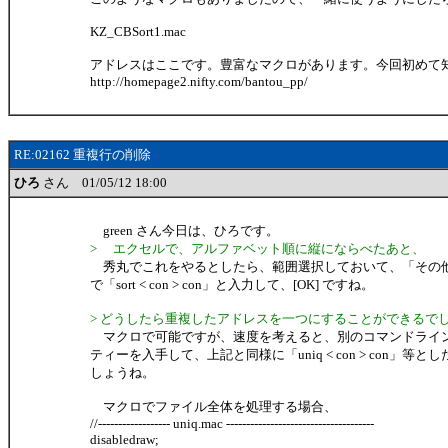
KZ_CBSort1.mac
アドレスはここです。豊富なマクロがあります。今回初めて
http://homepage2.nifty.com/bantou_pp/
RE:02162 重複行の削除
ひろ
さん 01/05/12 18:00
green さん今日は、ひろです。
> エクセルで、アルファベット順に縦にならべたあと、
秀丸でこれをやるとしたら、範囲選択しておいて、「その
で「sort < con > con」と入力して、[OK] ですね。
> どうしたら重複したアドレスを一つにすることができるで
マクロで可能ですが、速度を考えると、別のコマンドライ
ティーを入手して、上記と同様に「uniq < con > con」等と
しょうね。
マクロでファイル全体を処理する場合、
//------------------ uniq.mac -------------------------------------
disabledraw;