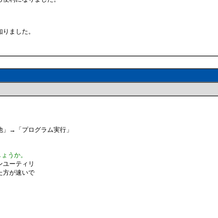
知りました。
他」→「プログラム実行」
しょうか。
ンユーティリ
した方が速いで