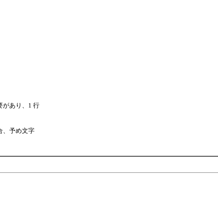
があり、1 行
場合、予め文字