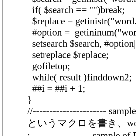
if( $search == "")break;
$replace = getinistr("word
#option = getininum("word
setsearch $search, #option|
setreplace $replace;
gofiletop;
while( result )finddown2;
##i = ##i + 1;
}
//---------------------- sample
というマクロを書き、word
;------------------ sample of I