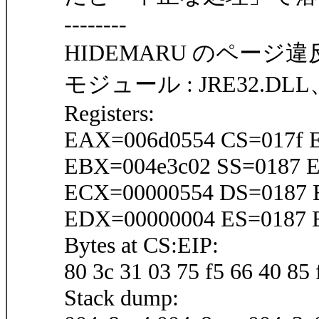
--------
HIDEMARU のページ
モジュール : JRE32.DLL、
Registers:
EAX=006d0554 CS=017f 
EBX=004e3c02 SS=0187 E
ECX=00000554 DS=0187 E
EDX=00000004 ES=0187 
Bytes at CS:EIP:
80 3c 31 03 75 f5 66 40 85 
Stack dump: