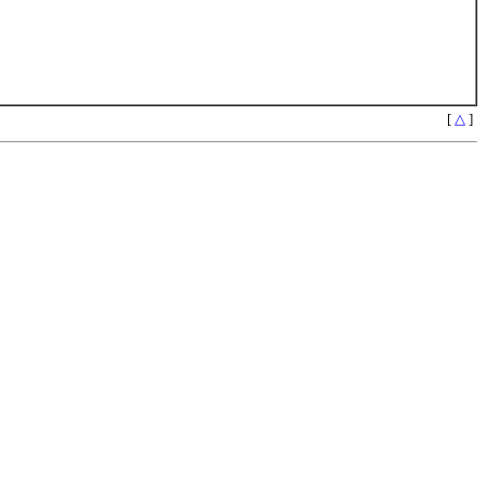
[
△
]