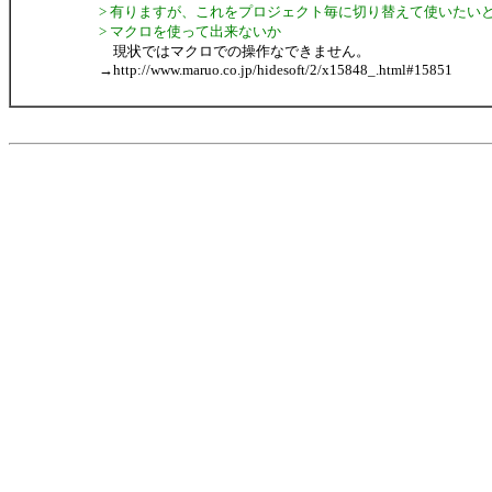
> 有りますが、これをプロジェクト毎に切り替えて使いたい
> マクロを使って出来ないか
現状ではマクロでの操作なできません。
→http://www.maruo.co.jp/hidesoft/2/x15848_.html#15851