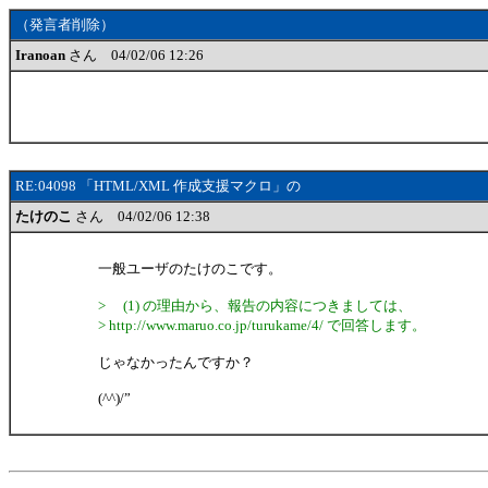
（発言者削除）
Iranoan
さん 04/02/06 12:26
RE:04098 「HTML/XML 作成支援マクロ」の
たけのこ
さん 04/02/06 12:38
一般ユーザのたけのこです。
> (1) の理由から、報告の内容につきましては、
> http://www.maruo.co.jp/turukame/4/ で回答します。
じゃなかったんですか？
(^^)/”