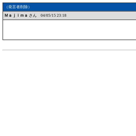
（発言者削除）
Ｍａｊｉｍａ
さん 04/05/15 23:18