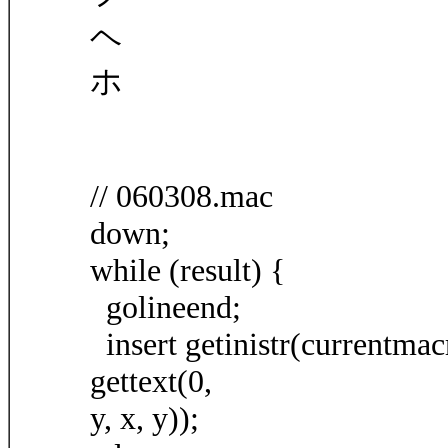
ヘ
ホ
// 060308.mac
down;
while (result) {
golineend;
insert getinistr(currentmacr
gettext(0,
y, x, y));