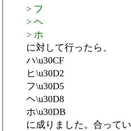
> フ
> ヘ
> ホ
に対して行ったら、
ハ\u30CF
ヒ\u30D2
フ\u30D5
ヘ\u30D8
ホ\u30DB
に成りました。合って