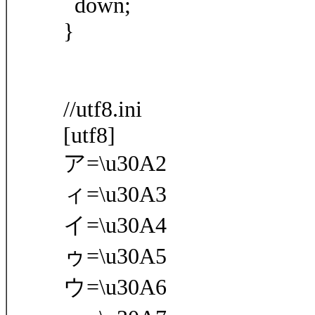
down;
}
//utf8.ini
[utf8]
ア=\u30A2
ィ=\u30A3
イ=\u30A4
ゥ=\u30A5
ウ=\u30A6