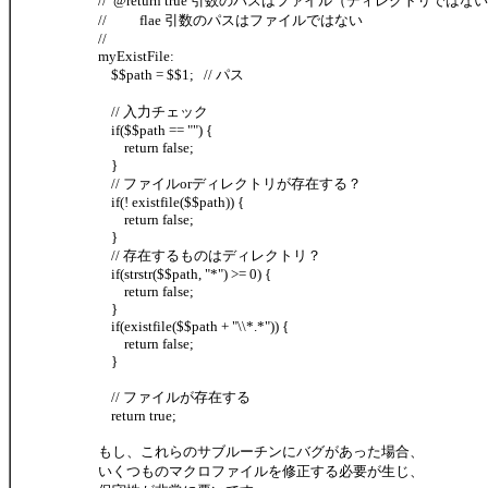
// @return true 引数のパスはファイル（ディレクトリではな
// flae 引数のパスはファイルではない
//
myExistFile:
$$path = $$1; // パス
// 入力チェック
if($$path == "") {
return false;
}
// ファイルorディレクトリが存在する？
if(! existfile($$path)) {
return false;
}
// 存在するものはディレクトリ？
if(strstr($$path, "*") >= 0) {
return false;
}
if(existfile($$path + "\\*.*")) {
return false;
}
// ファイルが存在する
return true;
もし、これらのサブルーチンにバグがあった場合、
いくつものマクロファイルを修正する必要が生じ、