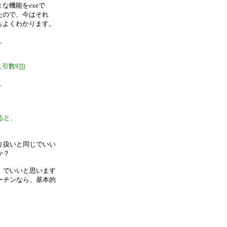
機能をexeで
たので、今はそれ
もよくわかります。
す。
,引数9]]]
に、
ると、
り扱いと同じでいい
か？
、でいいと思います
ーチンなら、基本的