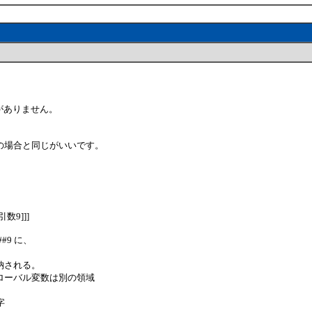
味がありません。
の場合と同じがいいです。
引数9]]]
 ##9 に、
に格納される。
ローバル変数は別の領域
字