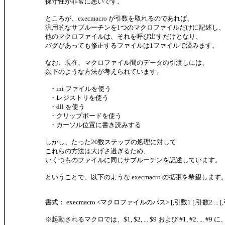
保守性が非常に悪いです。
ところが、execmacro が引数を取れるのであれば、
汎用的なサブルーチンを1つのマクロファイルだけに記述し、
他のマクロファイルは、それを呼び出すだけとなり、
バグがあっても修正するファイルは1ファイルで済みます。
なお、現在、マクロファイル間のデータの引渡しには、
以下のような方法が考えられています。
・ini ファイルを使う
・レジストリを使う
・dll を使う
・クリップボードを使う
・カーソル位置に書き読みする
しかし、たった20数ステップの処理に対して
これらの方法は大げさ過ぎるため、
いくつものファイルに同じサブルーチンを記述しています。
ということで、以下のような execmacro の拡張を希望します
書式： execmacro <マクロファイルのパス> [,引数1 [,引数2 ... [,
※起動されるマクロでは、$1, $2, ... $9 および #1, #2, ... #9 に