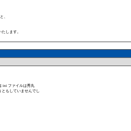
ると、
いたします。
ni ファイルは秀丸
うともしていませんでし