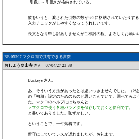
引数1 ～ 引数9 が格納されている。
欲をいうと、渡された引数の数が #0 に格納されていたりす
入力チェックがしやすくなってうれしいです。
長文となり申し訳ありませんがご検討の程、よろしくお願い
RE:05507 マクロ間で共有できる変数
おしょう＠山寺
さん 07/04/27 23:38
Buckeye さん、
あ、そういう方法があったとは思いつきませんでした。（私は i
の「初期」設定のためのものと思いこんでいて、調べてみよ
た。マクロのヘルプにはちゃんと
＞マクロで使う各種パラメタを保存しておくと便利です。
と書いてありました。恥ずかしい。
ということで、一件落着です。
留守にしていてレスが遅れましたが、お礼まで。