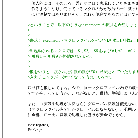
個人的には、そのころ、秀丸マクロで実現していたさまざまな
作るようになり、使っているマクロの数が数分の一に減っ
ほど深刻ではありませんが、これが便利であることはとて
>ということで、以下のような execmacro の拡張を希望しま
>
>
>書式： execmacro <マクロファイルのパス> [,引数1 [,引数2 ... [
>
>※起動されるマクロでは、$1, $2, ... $9 および #1, #2, ... #9 
> 引数1 ～ 引数9 が格納されている。
>
>
>欲をいうと、渡された引数の数が #0 に格納されていたりす
>入力チェックがしやすくなってうれしいです。
戻り値も欲しいですね。今の、同一マクロファイル内での取
ですから。っていうか、これがないと、価値、半減しません
また、（実装や処理が大変なら）グローバル変数は使えない
（マクロファイル内でしかグローバルにならない）。汎用ル
に全部、ローカル変数で処理したほうが安全ですから。
Best regards,
Buckeye