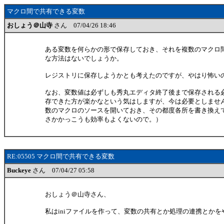
マクロ間で共有できる変数
おしょう＠山寺
さん 07/04/26 18:46
ある変数を何らかの形で保存しておき、それを複数のマクロ
な方法はないでしょうか。
レジストリに保存しようかとも考えたのですが、やはり怖い
なお、変数値は必ずしも秀丸エディタ終了後まで保存される
存できた方が楽かなという気はしますが、今は必要としませ
数のマクロのソースを開いておき、その都度各所を書き換え
さかかっこうも効率もよくないので。）
RE:05505 マクロ間で共有できる変数
Buckeye
さん 07/04/27 05:58
おしょう＠山寺さん、
私はiniファイルを作って、変数の共有とか処理の連携とかを