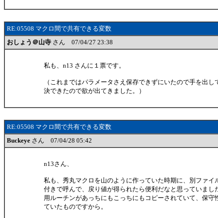
RE:05508 マクロ間で共有できる変数
おしょう＠山寺
さん 07/04/27 23:38
私も、n13 さんに１票です。
（これまではパラメータさえ保存できずにいたので手を出し
決できたので欲が出てきました。）
RE:05508 マクロ間で共有できる変数
Buckeye
さん 07/04/28 05:42
n13さん、
私も、秀丸マクロを山のように作っていた時期に、別ファイ
付きで呼んで、戻り値が得られたら便利だなと思っていまし
用ルーチンがあっちにもこっちにもコピーされていて、保守
ていたものですから。