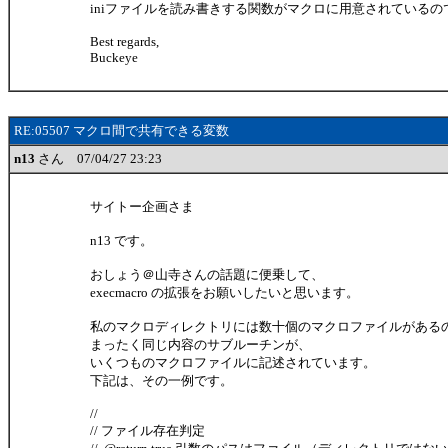
iniファイルを読み書きする関数がマクロに用意されているの
Best regards,
Buckeye
RE:05507 マクロ間で共有できる変数
n13
さん 07/04/27 23:23
サイトー企画さま
n13 です。
おしょう＠山寺さんの話題に便乗して、
execmacro の拡張をお願いしたいと思います。
私のマクロディレクトリには数十個のマクロファイルがある
まったく同じ内容のサブルーチンが、
いくつものマクロファイルに記述されています。
下記は、その一例です。
//
// ファイル存在判定