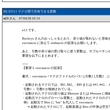
RE:05511 マクロ間で共有できる変数
n13
さん 07/04/28 16:14
n13 です。
Buckeye さんのおっしゃるとおり、戻り値が取れないと意
execmacro に加えて endmacro の拡張もお願いします。
あと、引数や戻り値の受け取りに使う変数は、サブルーチン
要望を以下にまとめます。
------
【要望１ execmacro の拡張】
書式： execmacro <マクロファイルのパス> [,引数1 [,引数2 ... [,
・起動されるマクロでは、$$1, $$2, ... $$9 または ##1, ##2, ...
引数1 ～ 引数9 が格納されている。
・起動されたマクロの戻り値は $$return または ##return 
・起動元マクロのグローバル変数と、起動されたマクロのグ
例） 起動元で $foo に "bar" を代入して execmacro
⇒ 起動されたマクロにて、起動直後は $foo の中身は空文