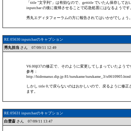
「title "文字列"」は有効なので、gettitle でいたん保存してお
inputchar の後に復帰させることで応急処置にはなるようです
秀丸エディタフォーラムの方に報告されてはいかがでしょう
RE:05630 inputcharのキャプション
秀丸担当
さん 07/09/11 12:49
V6.00β37の修正で、そのように変更してしまっていたようで
参考：
http://hidemaruo.dip.jp:81/turukame/turukame_3/x0610905.htm
しかし title 0;で戻らないのはおかしいので、戻るように修
ます。
RE:05631 inputcharのキャプション
白雲斎
さん 07/09/11 13:47