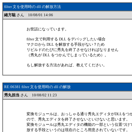
filter 文を使用時の dll の解放方法
緒方聡
さん 10/08/01 14:06
お世話になっています。
filter 文で利用する DLL をデバッグしたい場合
マクロから DLL を解放する手段がない？ため
リビルドのたびに秀丸を終了させなければなりません
（秀丸が DLL をつかんでしまっているため）。
もし解放する方法があれば、教えてください。
RE:06381 filter 文を使用時の dll の解放
秀丸担当
さん 10/08/02 11:23
変換モジュールは、おっしゃる通り秀丸エディタがDLLをつ
ので、秀丸エディタを終了させないといけないと思います。
変換モジュールは秀丸エディタの機能の一部という位置づけ
放する手段というのは現在のところ用意されていないです。