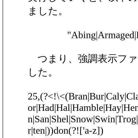
ました。
"Abing|Armaged|Basi
つまり、強調表示ファ
した。
25,(?<!\<(Bran|Bur|Caly|Cl
or|Had|Hal|Hamble|Hay|Hen
n|San|Shel|Snow|Swin|Trog|
r|ten|))don(?!['a-z])