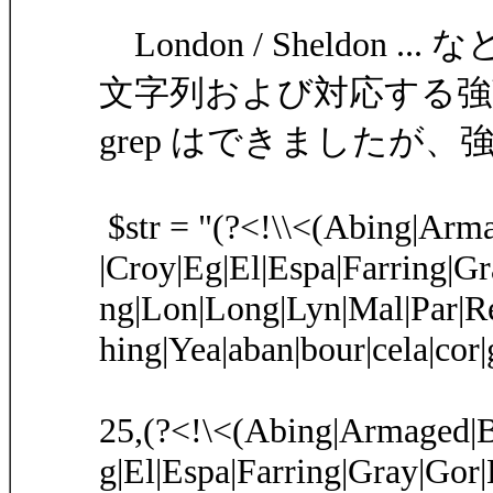
London / Sheld
文字列および対応する
grep はできましたが
$str = "(?<!\\<(Abing|Arma
|Croy|Eg|El|Espa|Farring|
ng|Lon|Long|Lyn|Mal|Par|R
hing|Yea|aban|bour|cela|cor|g
25,(?<!\<(Abing|Armaged|Ba
g|El|Espa|Farring|Gray|Go