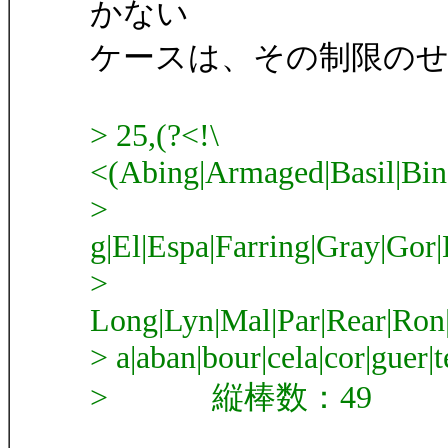
かない
ケースは、その制限の
> 25,(?<!\
<(Abing|Armaged|Basil|Bin
>
g|El|Espa|Farring|Gray|Go
>
Long|Lyn|Mal|Par|Rear|Ron
> a|aban|bour|cela|cor|guer|t
> 縦棒数：49