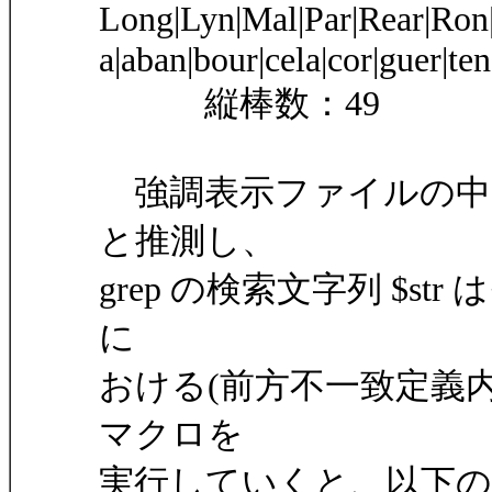
Long|Lyn|Mal|Par|Rear|Ron
a|aban|bour|cela|cor|guer|ten
縦棒数：49
強調表示ファイルの中
と推測し、
grep の検索文字列 $
に
おける(前方不一致定義
マクロを
実行していくと、以下