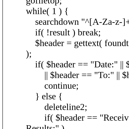
gofiletop;
while( 1 ) {
searchdown "^[A-Za-z-]+?
if( !result ) break;
$header = gettext( foundt
);
if( $header == "Date:" || 
|| $header == "To:" || $he
continue;
} else {
deleteline2;
if( $header == "Received:
Results:" )