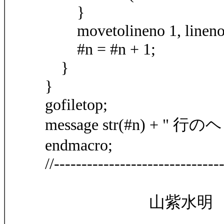
}
movetolineno 1, lineno 
#n = #n + 1;
}
}
gofiletop;
message str(#n) +
endmacro;
//-------------------------------
山紫水明