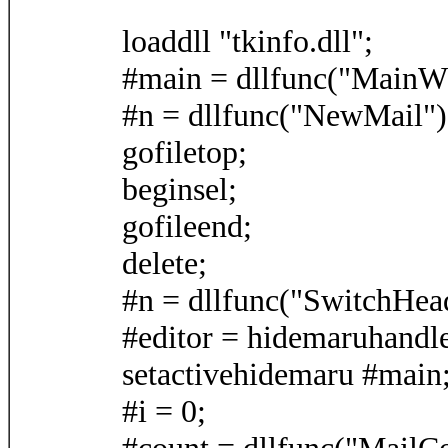
loaddll "tkinfo.dll";
#main = dllfunc("MainW
#n = dllfunc("NewMail")
gofiletop;
beginsel;
gofileend;
delete;
#n = dllfunc("SwitchHead
#editor = hidemaruhandle
setactivehidemaru #main
#i = 0;