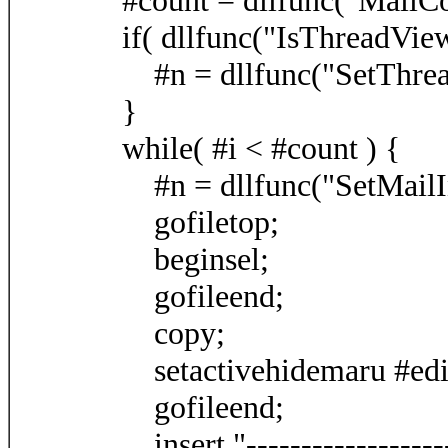
#count = dllfunc("MailCo
if( dllfunc("IsThreadView
#n = dllfunc("SetThread
}
while( #i < #count ) {
#n = dllfunc("SetMailIn
gofiletop;
beginsel;
gofileend;
copy;
setactivehidemaru #edit
gofileend;
insert "-------------------