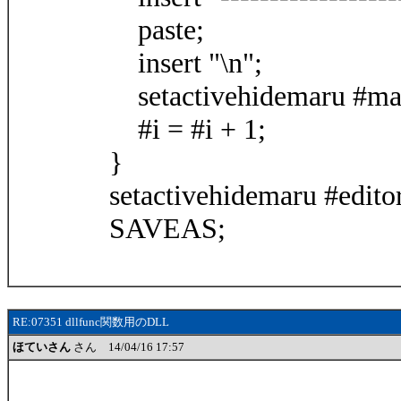
paste;
insert "\n";
setactivehidemaru #ma
#i = #i + 1;
}
setactivehidemaru #editor
SAVEAS;
RE:07351 dllfunc関数用のDLL
ほていさん
さん 14/04/16 17:57