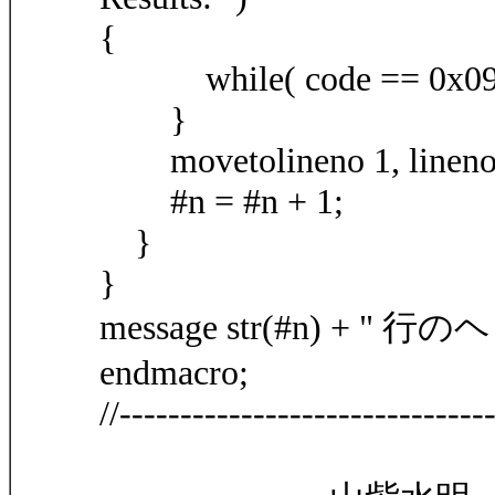
{
while( code == 0x09 ) 
}
movetolineno 1, lineno 
#n = #n + 1;
}
}
message str(#n) +
endmacro;
//------------------------------