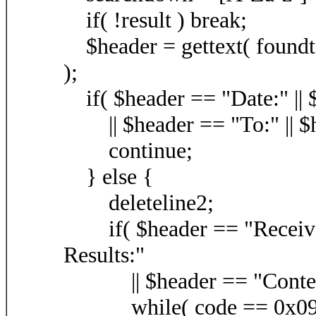
if( !result ) break;
$header = gettext( foundt
);
if( $header == "Date:" || 
|| $header == "To:" || $he
continue;
} else {
deleteline2;
if( $header == "Received:
Results:"
|| $header == "Content
while( code == 0x09 || c