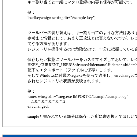
キー割り当てと一緒にマクロ登録の内容も保存が可能です。
例：
loadkeyassign settingdir+"\\sample.key";
ツールバーの切り替えは、キー割り当てのような方法はあり
参考まで情報として、あまり正攻法とは言えないですが、レ
てやる方法があります。
レジストリを操作するのは危険なので、十分に把握している
保存したい状態にツールバーをカスタマイズしておいて、レ
HKEY_CURRENT_USER\Software\Hidemaruo\Hidemaru\hidemb
配下をエクスポート（ファイルに保存）します。
そしてWindowsに付属のreg.exeを使って適用し、envchan
されたレジストリの状態が反映されます。
例：
runex winsysdir+"\\reg.exe IMPORT C:\\sample\\sample.reg"
,1,0,"",0,"",0,"",0,"",2;
envchanged;
sampleと書かれている部分は保存した所に書き換えてほしい