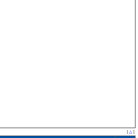
[
△
]