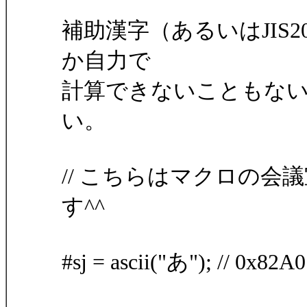
補助漢字（あるいはJIS
か自力で
計算できないこともない
い。
// こちらはマクロの
す^^
#sj = ascii("あ"); // 0x82A0