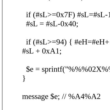
if (#sL>=0x7F) #sL=#sL-
#sL = #sL-0x40;
if (#sL>=94) { #eH=#eH+1
#sL + 0xA1;
$e = sprintf("%%%02X%
}
message $e; // %A4%A2