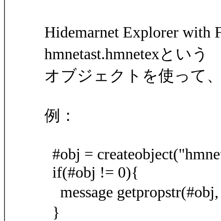
Hidemarnet Explorer
hmnetast.hmnetexという
オブジェクトを使って
例：
#obj = createobject("hmne
if(#obj != 0){
message getpropstr(#ob
}