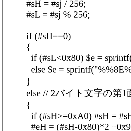
#sH = #sj / 256;
#sL = #sj % 256;
if (#sH==0)
{
if (#sL<0x80) $e = sprin
else $e = sprintf("%
}
else // 2バイト文字の第1
{
if (#sH>=0xA0) #sH = #s
#eH = (#sH-0x80)*2 +0x9