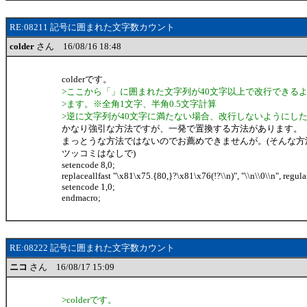
RE:08211 記号に囲まれた文字数カウント
colder
さん 16/08/16 18:48
colderです。
>ここから「」に囲まれた文字列が40文字以上で改行できる
>ます。※全角1文字、半角0.5文字計算
>逆に文字列が40文字に満たない場合、改行しないようにし
かなり強引な方法ですが、一発で置換する方法があります。
まっとうな方法ではないのでお薦めできませんが。(そんな方
ツッコミはなしで)
setencode 8,0;
replaceallfast "\x81\x75.{80,}?\x81\x76(!?\\n)", "\\n\\0\\n", regula
setencode 1,0;
endmacro;
RE:08222 記号に囲まれた文字数カウント
ニコ
さん 16/08/17 15:09
>colderです。