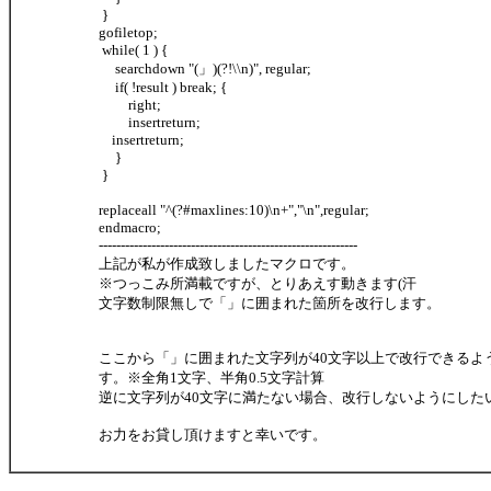
}
gofiletop;
while( 1 ) {
searchdown "(」)(?!\\n)", regular;
if( !result ) break; {
right;
insertreturn;
insertreturn;
}
}
replaceall "^(?#maxlines:10)\n+","\n",regular;
endmacro;
-----------------------------------------------------------
上記が私が作成致しましたマクロです。
※つっこみ所満載ですが、とりあえす動きます(汗
文字数制限無しで「」に囲まれた箇所を改行します。
ここから「」に囲まれた文字列が40文字以上で改行できるよ
す。※全角1文字、半角0.5文字計算
逆に文字列が40文字に満たない場合、改行しないようにした
お力をお貸し頂けますと幸いです。