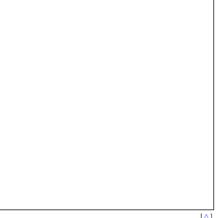
[
△
]