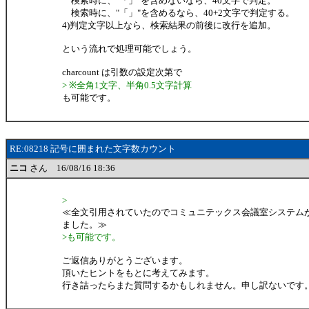
検索時に、"「」"を含めないなら、40文字で判定。
検索時に、"「」"を含めるなら、40+2文字で判定する。
4)判定文字以上なら、検索結果の前後に改行を追加。
という流れで処理可能でしょう。
charcount は引数の設定次第で
> ※全角1文字、半角0.5文字計算
も可能です。
RE:08218 記号に囲まれた文字数カウント
ニコ
さん 16/08/16 18:36
>
≪全文引用されていたのでコミュニテックス会議室システム
ました。≫
>も可能です。
ご返信ありがとうございます。
頂いたヒントをもとに考えてみます。
行き詰ったらまた質問するかもしれません。申し訳ないです