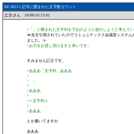
RE:08211 記号に囲まれた文字数カウント
ニコ
さん 16/08/16 15:01
>「」に囲まれた文字列を下記のように改行しようと考えて
≪全文引用されていたのでコミュニテックス会議室システム
ました。≫
>お力をお貸し頂けますと幸いです。
すみません訂正です。
>あああ「文字列」あああ
>
> ↓
>
>あああ
>
>☆文字列☆
>
>あああ
とか書いてますが
あああ