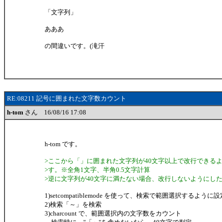
「文字列」
あああ
の間違いです。(滝汗
RE:08211 記号に囲まれた文字数カウント
h-tom
さん 16/08/16 17:08
h-tom です。
>ここから「」に囲まれた文字列が40文字以上で改行できる
>す。※全角1文字、半角0.5文字計算
>逆に文字列が40文字に満たない場合、改行しないようにし
1)setcompatiblemode を使って、検索で範囲選択するように設
2)検索「～」を検索
3)charcount で、範囲選択内の文字数をカウント