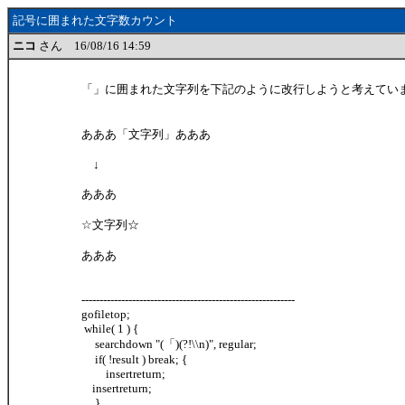
記号に囲まれた文字数カウント
ニコ
さん 16/08/16 14:59
「」に囲まれた文字列を下記のように改行しようと考えてい
あああ「文字列」あああ
↓
あああ
☆文字列☆
あああ
-----------------------------------------------------------
gofiletop;
while( 1 ) {
searchdown "(「)(?!\\n)", regular;
if( !result ) break; {
insertreturn;
insertreturn;
}