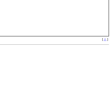
[
△
]