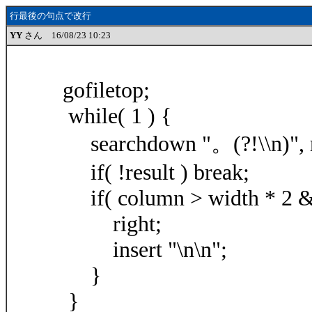
行最後の句点で改行
YY
さん 16/08/23 10:23
gofiletop;
while( 1 ) {
searchdown "。(?!\\n)", r
if( !result ) break;
if( column > width * 2 &
right;
insert "\n\n";
}
}