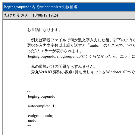
begingroupundo内でautocompleteの候補選
たけとり
さん 18/08/19 19:24
お世話になります。
例えば新規ファイルで何か数文字入力した後、以下のよう
選択を入力文字数以上繰り返すと「undo;」のところで、"
った"のエラーが表示されます。
begingroupundo/endgroupundoでくくらなかったら、エ
私の環境だけの問題ならすみません。
秀丸Ver.8.83 浮動小数点+持ち出しキットをWindows10P
~~
begingroupundo;
autocomplete -1;
endgroupundo;
undo;
~~