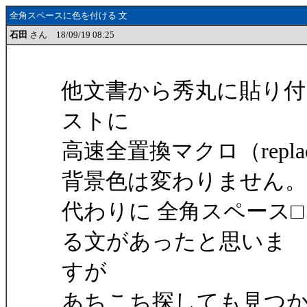
全角スペースに色を付ける 文
石田
さん 18/09/19 08:25
他文書から秀丸に貼り
ストに
高速全置換マクロ（replac
背景色は変わりません。
代わりに 全角スペース□
る文があったと思いま
すが
あちこち探しても見つ