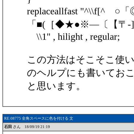
replaceallfast "^\\f[
「■(［◆★●※―〔【〒-][^$
\\1" , hilight , regular;
この方法はそこそこ使い道が
のヘルプにも書いてお
と思います。
RE:08775 全角スペースに色を付ける 文
石田
さん 18/09/19 21:19