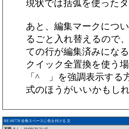
現状では括弧を使った
あと、編集マークにつ
るごと入れ替えるので
ての行が編集済みにな
クイック全置換を使う
「^ 」を強調表示する
式のほうがいいかもし
RE:08778 全角スペースに色を付ける 文
石田
さん 18/09/20 21:45