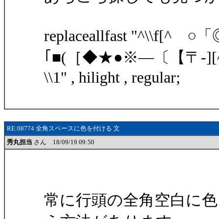
replaceallfast "^\\f[
｢■(［◆★●※―〔【〒-][^$
\\1" , hilight , regular;
RE:08774 全角スペースに色を付ける 文
秀丸担当
さん 18/09/19 09:50
常に行頭の全角空白に色