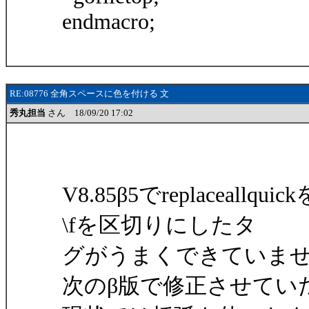
endmacro;
RE:08776 全角スペースに色を付ける 文
秀丸担当
さん 18/09/20 17:02
V8.85β5でreplacea
\fを区切りにしたタ
グがうまくできていま
次のβ版で修正させてい