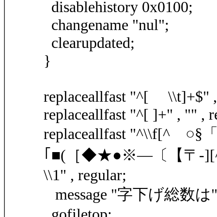
disablehistory 0x0100;
changename "nul";
clearupdated;
}
replaceallfast "^[ \\t]+$" , 
replaceallfast "^[ ]+" , "" , 
replaceallfast "^\\f[
｢■(［◆★●※―〔【〒-][^$
\\1" , regular;
message "字下げ総数は" +s
gofiletop;