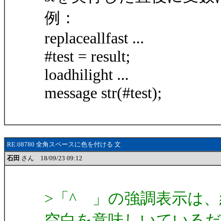
例：
replaceallfast ...
#test = result;
loadhilight ...
message str(#test);
RE:08780 全角スペースに色を付ける 文
石田
さん 18/09/23 09:12
>「^ 」の強調表示は
空白を意味しいている