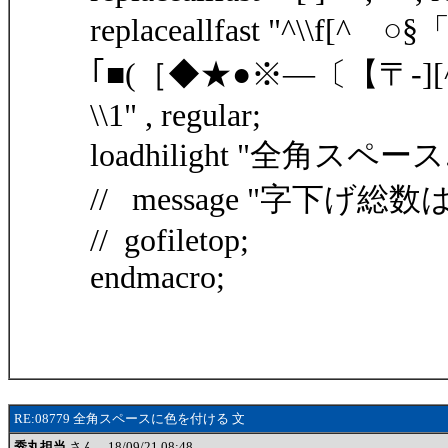
replaceallfast "^\\f[
｢■(［◆★●※―〔【〒-][^$
\\1" , regular;
loadhilight "全角スペース.hi
// message "字下げ総数は" 
// gofiletop;
endmacro;
RE:08779 全角スペースに色を付ける 文
秀丸担当
さん 18/09/21 08:48