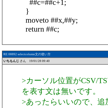
##c=##c+1;
}
moveto ##x,##y;
return ##c;
RE:08892 selectcolumn文の使い方
いちもんじ
さん 19/01/28 09:40
>カーソル位置がCSV/
を表す文は無いです。
>あったらいいので、追