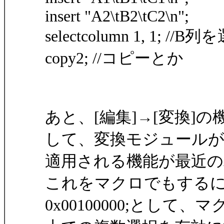
insert "A2\tB2\tC2\n";
selectcolumn 1, 1; //B
copy2; //コピーとか
あと、[編集]→[変換]
して、変換モジュール
適用される機能が最近
これをマクロでもするには、事前
0x00100000;として、マ