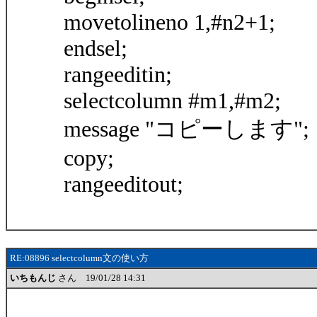
movetolineno 1,#n2+1;
endsel;
rangeeditin;
selectcolumn #m1,#m2;
message "コピーします";
copy;
rangeeditout;
RE:08896 selectcolumn文の使い方
いちもんじ
さん 19/01/28 14:31