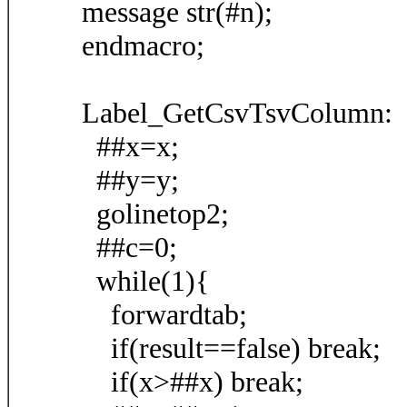
message str(#n);
endmacro;
Label_GetCsvTsvColumn:
##x=x;
##y=y;
golinetop2;
##c=0;
while(1){
forwardtab;
if(result==false) break;
if(x>##x) break;