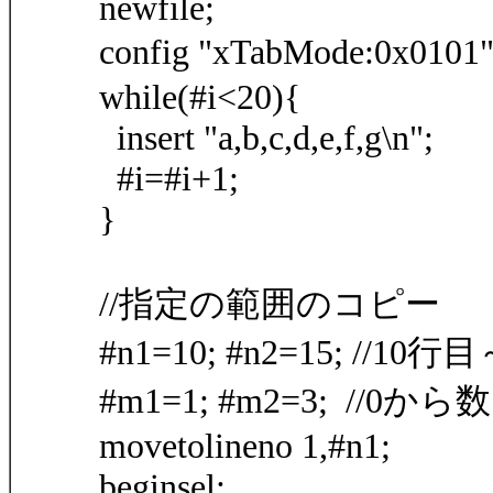
newfile;
config "xTabMode:0x01
while(#i<20){
insert "a,b,c,d,e,f,g\n";
#i=#i+1;
}
//指定の範囲のコピー
#n1=10; #n2=15; //10
#m1=1; #m2=3; //
movetolineno 1,#n1;
beginsel;