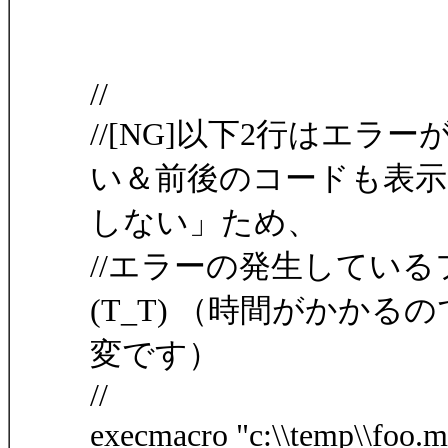
//
//[NG]以下2行はエ
い＆前後のコードも表示
しない」ため、
//エラーの発生してい
(T_T) （時間がかかる
変です）
//
execmacro "c:\\temp