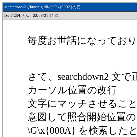
searchdown2でhmonig.dllの\G\x{000A}の異
fzok4234
さん 22/03/21 14:31
毎度お世話になってお
さて、searchdown2 文で
カーソル位置の改行
文字にマッチさせるこ
意図して照合開始位置のア
\G\x{000A} を検索し