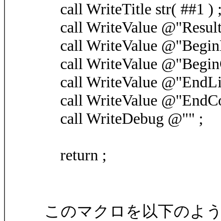
call WriteTitle str( ##1 ) 
call WriteValue @"Result"
call WriteValue @"BeginLi
call WriteValue @"BeginC
call WriteValue @"EndLine
call WriteValue @"EndCol
call WriteDebug @"" ;
return ;
このマクロを以下のような