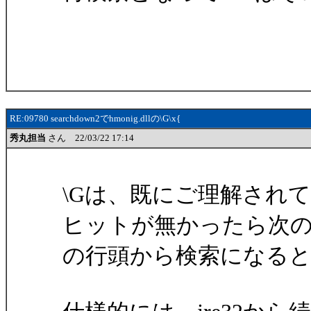
RE:09780 searchdown2でhmonig.dllの\G\x{
秀丸担当
さん 22/03/22 17:14
\Gは、既にご理解され
ヒットが無かったら次
の行頭から検索になる