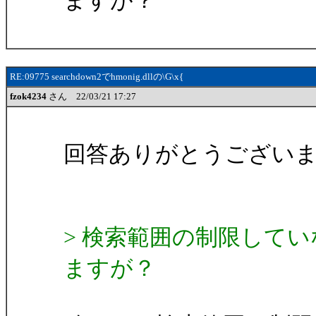
ますが？
RE:09775 searchdown2でhmonig.dllの\G\x{
fzok4234
さん 22/03/21 17:27
回答ありがとうござい
> 検索範囲の制限して
ますが？