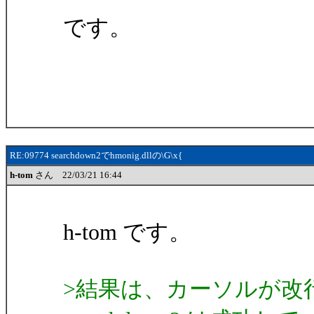
です。
RE:09774 searchdown2でhmonig.dllの\G\x{
h-tom
さん 22/03/21 16:44
h-tom です。
>結果は、カーソルが改