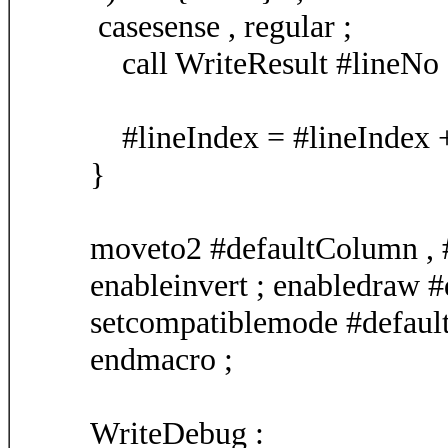
casesense , regular ;
call WriteResult #lineNo , 
#lineIndex = #lineIndex +
}
moveto2 #defaultColumn , 
enableinvert ; enabledraw #
setcompatiblemode #defaul
endmacro ;
WriteDebug :