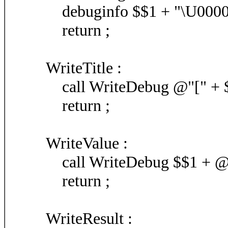
debuginfo $$1 + "\U0000
return ;
WriteTitle :
call WriteDebug @"[" + $
return ;
WriteValue :
call WriteDebug $$1 + @" =
return ;
WriteResult :