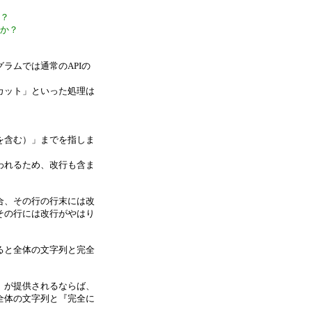
か？
うか？
ラムでは通常のAPIの
カット」といった処理は
を含む）」までを指しま
われるため、改行も含ま
合、その行の行末には改
その行には改行がやはり
ると全体の文字列と完全
」が提供されるならば、
全体の文字列と『完全に