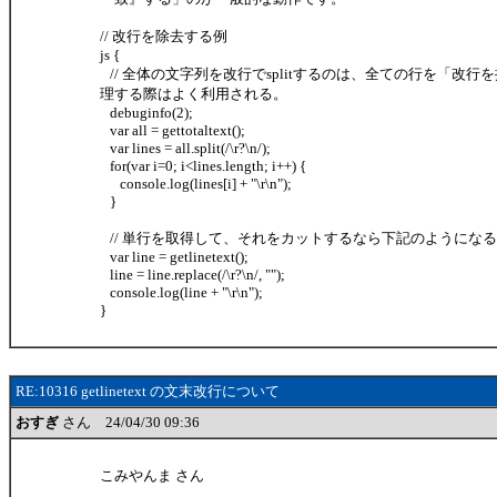
// 改行を除去する例
js {
// 全体の文字列を改行でsplitするのは、全ての行を「改行
理する際はよく利用される。
debuginfo(2);
var all = gettotaltext();
var lines = all.split(/\r?\n/);
for(var i=0; i<lines.length; i++) {
console.log(lines[i] + "\r\n");
}
// 単行を取得して、それをカットするなら下記のようになる
var line = getlinetext();
line = line.replace(/\r?\n/, "");
console.log(line + "\r\n");
}
RE:10316 getlinetext の文末改行について
おすぎ
さん 24/04/30 09:36
こみやんま さん