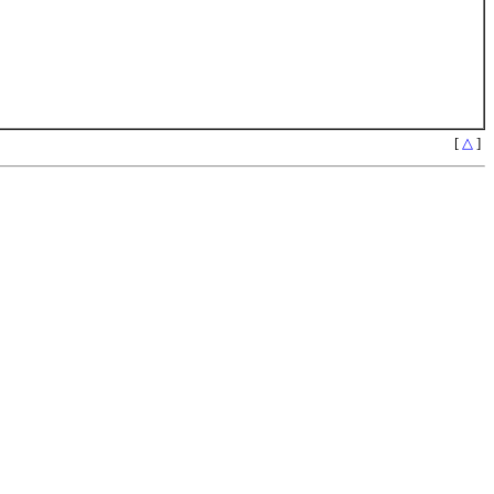
[
△
]