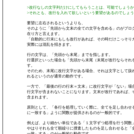
>改行なしの文字列だけにしてもらうことは、可能でしょう
>それとも、改行を入れて欲しいという要望があるのでしょ
要望に左右されるというよりも、
そのように「先頭から文末の全ての文字を含める」のがプログ
在り方と言えます。
「自動的に行末にもしも改行があれば、その時だけこっそり
実際には混乱を招きます。
行の文字は、「先頭から末尾」までを指します。
行選択といった場合も「先頭から末尾（末尾が改行ならそれ
す。
そのため、末尾に改行文字がある場合、それは文字として扱
れるというのが通常の動作です。
一方で、「最後の行の行末＝文末」に改行文字が「ない」場
行文字が含まれないことになります。文末が改行であれば、
含まれます。
原則として、「各行を処理していく際に、全てを足し合わせ
に一致する」ように関数が提供されるのが一般的です。
例えば、より細かい単位である「１文字ずつ処理を行う関数
やはりそれも全て順繰りに捜査したものを足し合わせると「
一致』する」のが一般的な動作です。