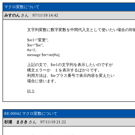
マクロ変数について
みすのん
さん 97/11/19 14:42
文字列変数に数字変数を中間代入文として使いたい場合の対
$re1="変更";
$re="$re";
#a=1;
message $re+str(#a);
上記の文で、$re1の文字列を表示したいのですが
構文エラーか １を表示するばかりです。
利用方法は、$reプラス番号で表示内容を変えたい
場合に使います。
以上
RE:00042 マクロ変数について
杉浦 まさき
さん 97/11/19 21:22