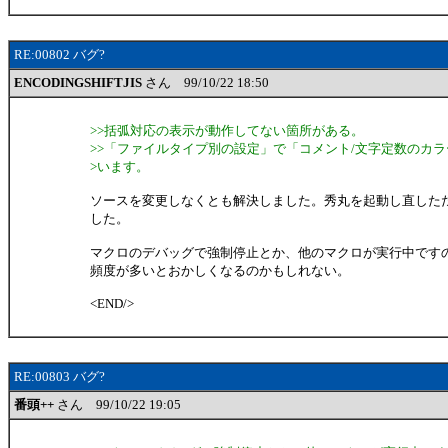
RE:00802 バグ?
ENCODINGSHIFTJIS
さん 99/10/22 18:50
>>括弧対応の表示が動作してない箇所がある。
>>「ファイルタイプ別の設定」で「コメント/文字定数のカラ
>います。
ソースを変更しなくとも解決しました。秀丸を起動し直した
した。
マクロのデバッグで強制停止とか、他のマクロが実行中です
頻度が多いとおかしくなるのかもしれない。
<END/>
RE:00803 バグ?
番頭++
さん 99/10/22 19:05