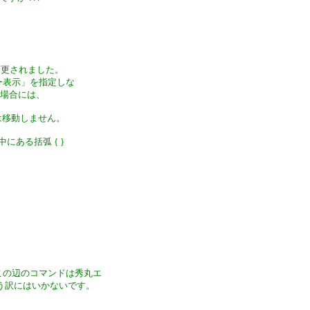
が変更されました。
ー表示」を指定しな
た場合には、
では移動しません。
の中にある括弧 { }
にこの辺のコマンドは秀丸エ
う訳にはいかないです。