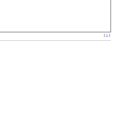
[
△
]