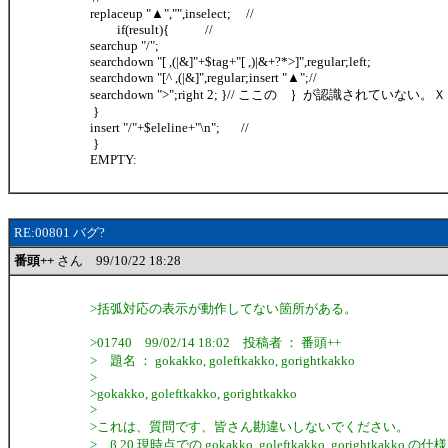
replaceup "▲","",inselect; //
if(result){ //
searchup "/";
searchdown "[ ,(|&]"+$tag+"[ ,)|&+?*>]",regular;left;
searchdown "[^ ,(|&]",regular;insert "▲";//
searchdown ">";right 2; }// ここの ｝が認識されていない
}
insert "/"+$eleline+"\n"; //
}
EMPTY:
RE:00801 バグ?
番頭++
さん 99/10/22 18:28
>括弧対応の表示が動作してない箇所がある。
>01740 99/02/14 18:02 投稿者 ： 番頭++
> 題名 ： gokakko, goleftkakko, gorightkakko
>
>gokakko, goleftkakko, gorightkakko
>
>これは、質問です、皆さん勘違いしないでください。
> β 20 現時点での gokakko, goleftkakko, gorightkakko の