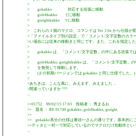
>
> gokakko 対応する括弧に移動
> goleftkakko '{'に移動
> gorightkakko '}'に移動
>
> これらの 3 個のマクロ、コマンドは Ver. 3.0x から仕様
>「ファイルタイプ別の設定」で「コメント/文字定数のカラ
>い場合には従来の移動きと同じです。また、これを指定し
>
> gokakko は、「コメント/文字定数」の中にある括弧
>
> goleftkakko, gorightkakko は、「コメント/文字定数」
> を無視して移動します。
> ( β の初期バージョンでは gokakko と同じ仕様でした。)
>
>あちきは、こんな風に、みえます、みえました ...
>間違っていますか ???
...
>>01752 99/02/15 17:03 投稿者 ： 秀まるお
>> 題名 ： RE:01740 gokakko, goleftkakko, goright
>>
>> gokakko系分の仕様は番頭++さんの通りです。基本的
>>ディタと一対一で対応しているのでマクロだけ別動作とい
...