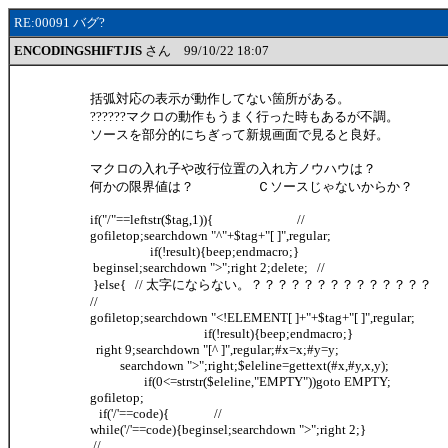
RE:00091 バグ?
ENCODINGSHIFTJIS
さん 99/10/22 18:07
括弧対応の表示が動作してない箇所がある。
??????マクロの動作もうまく行った時もあるが不調。
ソースを部分的にちぎって新規画面で見ると良好。
マクロの入れ子や改行位置の入れ方ノウハウは？
何かの限界値は？ Ｃソースじゃないからか？
if("/"==leftstr($tag,1)){ //
gofiletop;searchdown "^"+$tag+"[ ]",regular;
if(!result){beep;endmacro;}
beginsel;searchdown ">";right 2;delete; //
}else{ // 太字にならない。？？？？？？？？？？？？？？
//
gofiletop;searchdown "<!ELEMENT[ ]+"+$tag+"[ ]",regular;
if(!result){beep;endmacro;}
right 9;searchdown "[^ ]",regular;#x=x;#y=y;
searchdown ">";right;$eleline=gettext(#x,#y,x,y);
if(0<=strstr($eleline,"EMPTY"))goto EMPTY;
gofiletop;
if('/'==code){ //
while('/'==code){beginsel;searchdown ">";right 2;}
//